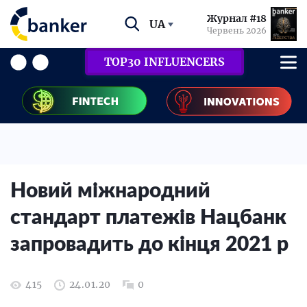
Журнал #18
UA
Червень 2026
TOP30 INFLUENCERS
Новий міжнародний
стандарт платежів Нацбанк
запровадить до кінця 2021 р
415
24.01.20
0