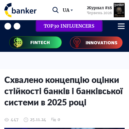
Журнал #18
UA
Червень 2026
TOP30 INFLUENCERS
Схвалено концепцію оцінки
стійкості банків і банківської
системи в 2025 році
447
25.11.24
0