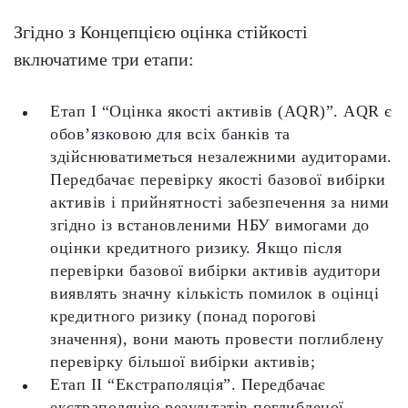
Згідно з Концепцією оцінка стійкості
включатиме три етапи:
Етап І “Оцінка якості активів (AQR)”. AQR є
обов’язковою для всіх банків та
здійснюватиметься незалежними аудиторами.
Передбачає перевірку якості базової вибірки
активів і прийнятності забезпечення за ними
згідно із встановленими НБУ вимогами до
оцінки кредитного ризику. Якщо після
перевірки базової вибірки активів аудитори
виявлять значну кількість помилок в оцінці
кредитного ризику (понад порогові
значення), вони мають провести поглиблену
перевірку більшої вибірки активів;
Етап ІІ “Екстраполяція”. Передбачає
екстраполяцію результатів поглибленої