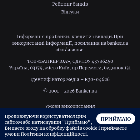
Рейтинг банків
Відгуки
Інформація про банки, кредити і вклади. При
використанні інформації, посилання на
banker.ua
обов’язкове.
ТОВ «БАНКЕР ЮА», ЄДРПОУ 43786450
Україна, 03179, місто Київ, пр.Перемоги, будинок 131
Ідентифiкатор медiа – R30-04626
© 2001 – 2026 Banker.ua
Умови використання
Продовжуючи користуватися цим
Політика конфіденційності
ПРИЙМАЮ
сайтом або натиснувши "Приймаю",
Угода користувача
Ви даєте згоду на обробку файлів cookie і приймаєте
умови
Політики конфіденційності
.