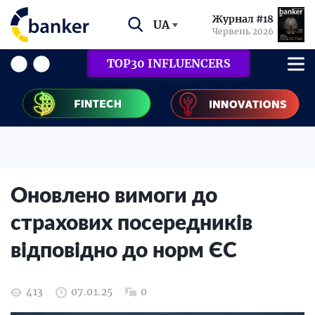
Журнал #18
UA
Червень 2026
TOP30 INFLUENCERS
Оновлено вимоги до
страхових посередників
відповідно до норм ЄС
413
07.01.25
0