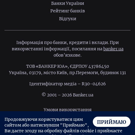
Банки України
Рейтинг банків
Відгуки
Інформація про банки, кредити і вклади. При
використанні інформації, посилання на
banker.ua
обов’язкове.
ТОВ «БАНКЕР ЮА», ЄДРПОУ 43786450
Україна, 03179, місто Київ, пр.Перемоги, будинок 131
Ідентифiкатор медiа – R30-04626
© 2001 – 2026 Banker.ua
Умови використання
Продовжуючи користуватися цим
Політика конфіденційності
ПРИЙМАЮ
сайтом або натиснувши "Приймаю",
Угода користувача
Ви даєте згоду на обробку файлів cookie і приймаєте