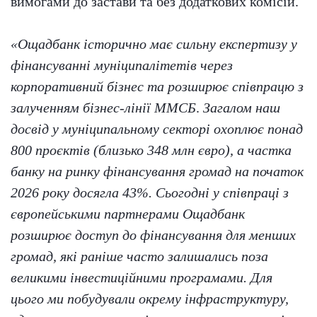
вимогами до застави та без додаткових комісій.
«Ощадбанк історично має сильну експертизу у
фінансуванні муніципалітетів через
корпоративний бізнес та розширює співпрацю з
залученням бізнес-лінії ММСБ
.
Загалом наш
досвід у муніципальному секторі охоплює понад
800 проєктів (близько 348 млн євро), а частка
банку на ринку фінансування громад на початок
2026 року досягла 43%. Сьогодні у співпраці з
європейськими партнерами Ощадбанк
розширює доступ до фінансування для менших
громад, які раніше часто залишались поза
великими інвестиційними програмами. Для
цього ми побудували окрему інфраструктуру,