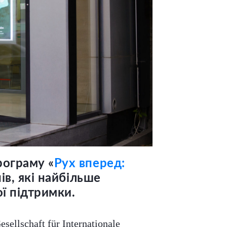
рограму «
Рух вперед:
нів, які найбільше
ї підтримки.
llschaft für Internationale