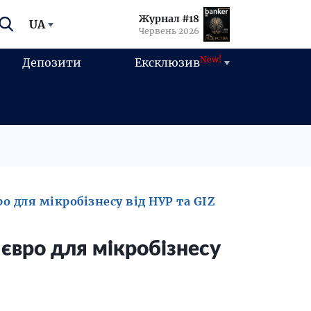
Журнал #18
UA
Червень 2026
New!
Депозити
Ексклюзив
о для мікробізнесу від НУР та GIZ
євро для мікробізнесу