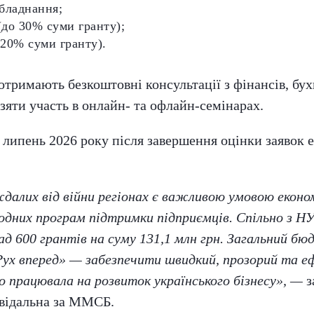
бладнання;
(до 30% суми гранту);
 20% суми гранту).
тримають безкоштовні консультації з фінансів, бух
яти участь в онлайн- та офлайн-семінарах.
 липень 2026 року після завершення оцінки заявок
далих від війни регіонах є важливою умовою еконо
родних програм підтримки підприємців. Спільно з
ад 600
грантів на суму 131,1 млн грн. Загальний б
«Рух вперед» — забезпечити швидкий, прозорий та е
 працювала на розвиток українського бізнесу», —
з
овідальна за ММСБ.