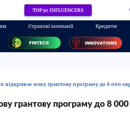
TOP30 INFLUENCERS
нки
Страхові компанії
Кредити
 відкриває нову грантову програму до 8 000 євр
ву грантову програму до 8 000 