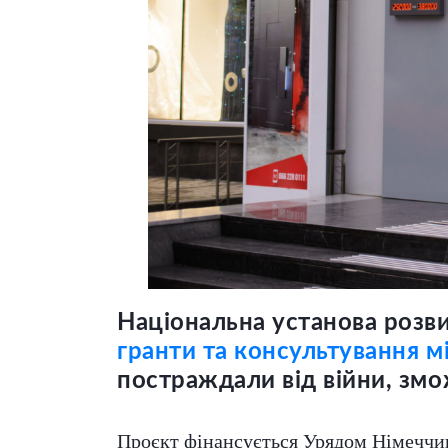
Національна установа розв
гранти та консультування 
постраждали від війни, змо
Проєкт фінансується Урядом Німеччини