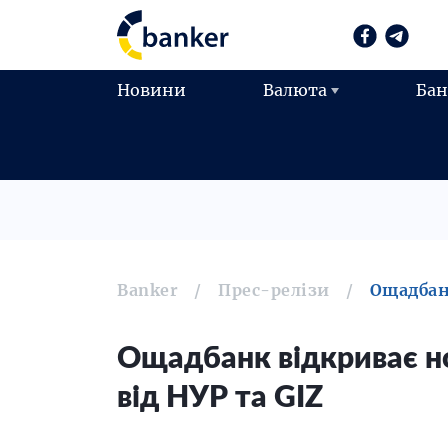
Новини
Валюта
Ба
Banker
Прес-релізи
Ощадбанк
Ощадбанк відкриває но
від НУР та GIZ