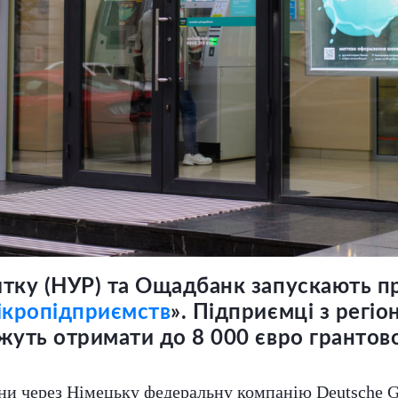
итку (НУР) та Ощадбанк запускають п
мікропідприємств
». Підприємці з регіо
жуть отримати до 8 000 євро грантово
 через Німецьку федеральну компанію Deutsche Gese