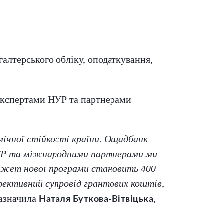
галтерського обліку, оподаткування,
 експертами НУР та партнерами
мічної стійкості країни. Ощадбанк
 НУР та міжнародними партнерами ми
юджет нової програми становить 400
фективний супровід грантових коштів,
азначила
,
Наталя Буткова-Вітвіцька