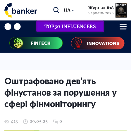
Журнал #18
UA
Червень 2026
TOP30 INFLUENCERS
Оштрафовано дев’ять
фінустанов за порушення у
сфері фінмоніторингу
413
09.05.25
0