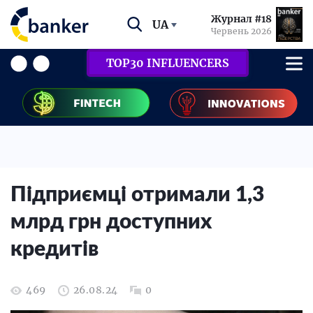
Журнал #18
UA
Червень 2026
TOP30 INFLUENCERS
Підприємці отримали 1,3
млрд грн доступних
кредитів
469
26.08.24
0