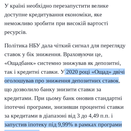
У країні необхідно перезапустити велике
доступне кредитування економіки, яке
неможливо зробити при високій вартості
ресурсів.
Політика НБУ дала чіткий сигнал для перегляду
ставок у бік зниження. Враховуючи це,
«Ощадбанк» системно знижував як депозитні,
так і кредитні ставки. У
2020 році «Ощад» двічі
оголошував про зниження депозитних ставок
,
що дозволило банку знизити ставки за
кредитами. При цьому банк оновив стандартні
іпотечні програми, знизивши процентні ставки
за кредитами в діапазоні від 3 до 4,49 п.п. і
запустив іпотеку під 9,99% в рамках програми