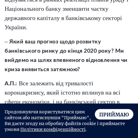
Національного банку зменшити частку
державного капіталу в банківському секторі
України.
–
Який ваш прогноз щодо розвитку
банківського ринку до кінця 2020 року? Ми
вийдемо на шлях впевненого відновлення чи
криза виявиться затяжною?
Все залежить від тривалості
А.П.:
коронакризису, який істотно вплинув на всі
сфери економіки, і на банківський сектор в
тому числі.
Продовжуючи користуватися цим
ПРИЙМАЮ
сайтом або натиснувши "Приймаю",
Ви даєте згоду на обробку файлів cookie і приймаєте
Головним викликом для банків є збереження
умови
Політики конфіденційності
.
якості кредитного портфелю. Зараз неясно, як