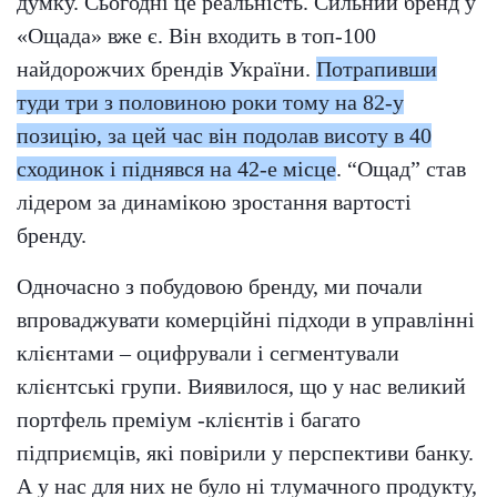
думку. Сьогодні це реальність. Сильний бренд у
«Ощада» вже є. Він входить в топ-100
найдорожчих брендів України.
Потрапивши
туди три з половиною роки тому на 82-у
позицію, за цей час він подолав висоту в 40
сходинок і піднявся на 42-е місце
. “Ощад” став
лідером за динамікою зростання вартості
бренду.
Одночасно з побудовою бренду, ми почали
впроваджувати комерційні підходи в управлінні
клієнтами – оцифрували і сегментували
клієнтські групи. Виявилося, що у нас великий
портфель преміум -клієнтів і багато
підприємців, які повірили у перспективи банку.
А у нас для них не було ні тлумачного продукту,