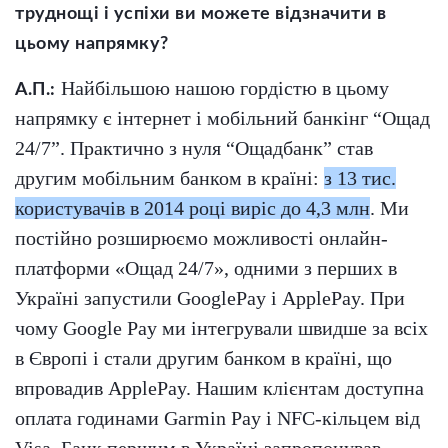
труднощі і успіхи ви можете відзначити в
цьому напрямку?
Найбільшою нашою гордістю в цьому
А.П.:
напрямку є інтернет і мобільний банкінг “Ощад
24/7”. Практично з нуля “Ощадбанк” став
другим мобільним банком в країні:
з 13 тис.
користувачів в 2014 році виріс до 4,3 млн
. Ми
постійно розширюємо можливості онлайн-
платформи «Ощад 24/7», одними з перших в
Україні запустили GooglePay і ApplePay. При
чому Google Pay ми інтегрували швидше за всіх
в Європі і стали другим банком в країні, що
впровадив ApplePay. Нашим клієнтам доступна
оплата годинами Garmin Pay і NFC-кільцем від
Visa. Банк першим в Україні запропонував