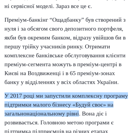
ні сервісної моделі. Зараз все це є.
Преміум-банкінг “Ощадбанку” був створений з
нуля і за обсягом свого депозитного портфеля,
якби був окремим банком, відразу увійшов би в
першу трійку учасників ринку. Отримати
комплексне банківське обслуговування клієнти
преміум-сегмента можуть в преміум-центрі в
Києві на Воздвиженці і в 65 преміум-зонах
банку у відділеннях у всіх областях України.
У 2017 році ми запустили комплексну програму
підтримки малого бізнесу «Будуй своє» на
загальнонаціональному рівні
. Вона діє і
розвивається. Головною метою програми є
підтримка підприємців на різних етапах