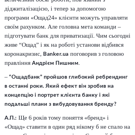
діджиталізацією, і тепер за допомогою
програми «Ощад24» клієнти можуть управляти
своїм рахунком. Але головна мета команди –
підготувати банк для приватизації. Чим сьогодні
живе “Ощад” і як на роботі установи відбився
коронакризис,
поговорив з головою
Banker.ua
правління
.
Андрієм Пишним
–
“Ощадбанк” пройшов глибокий ребрендинг
в останні роки. Який ефект він зробив на
концепцію і портрет клієнта банку і які
подальші плани з вибудовування бренду?
Ще 6 років тому поняття «бренд» і
А.П.:
«Ощад» ставити в один ряд нікому б не спало на