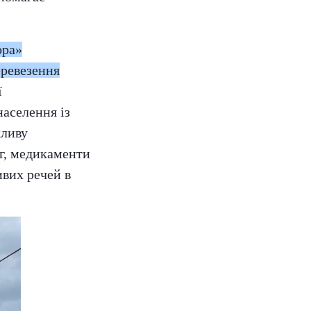
ора»
еревезення
ї
населення із
жливу
яг, медикаменти
ивих речей в