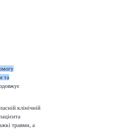
помогу
и та
родовжує
ласній клінічній
 пацієнта
ажкі травми, а