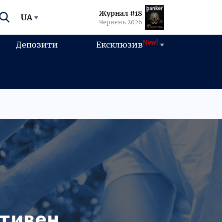
Журнал #18
UA
Червень 2026
New!
Депозити
Ексклюзив
тивен