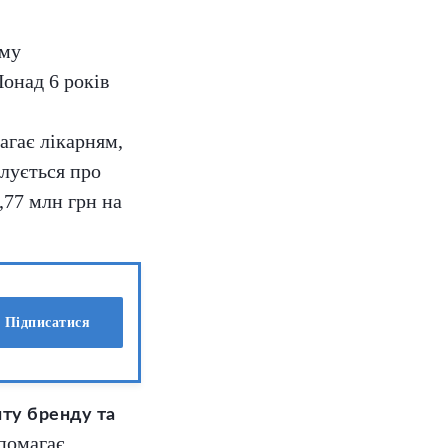
аму
Понад 6 років
агає лікарням,
клується про
,77 млн грн на
Підписатися
нту бренду та
опомагає