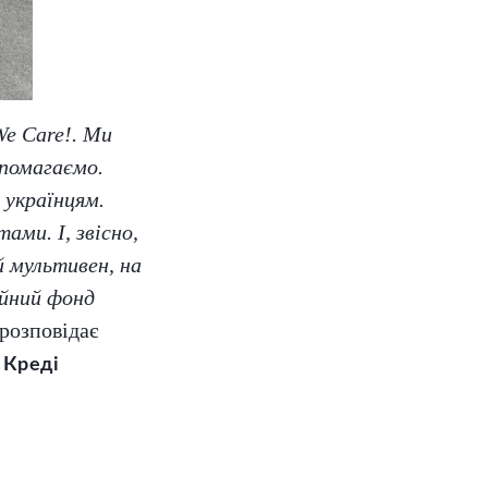
We Care!. Ми
опомагаємо.
 українцям.
ами. І, звісно,
 мультивен, на
ійний фонд
 розповідає
 Креді