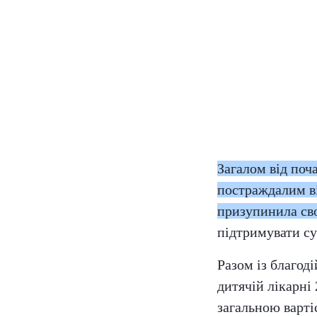
Загалом від поч
постраждалим ві
призупинила сво
підтримувати су
Разом із благод
дитячій лікарні 
загальною варті