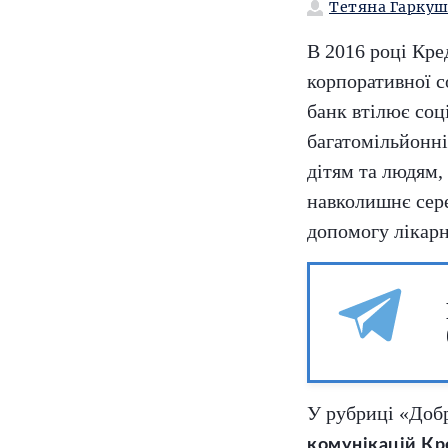
Тетяна Гаркуш
В 2016 році Кре
корпоративної с
банк втілює соці
багатомільйонні
дітям та людям,
навколишнє сере
допомогу лікарн
У рубриці «Доб
комунікацій Кр