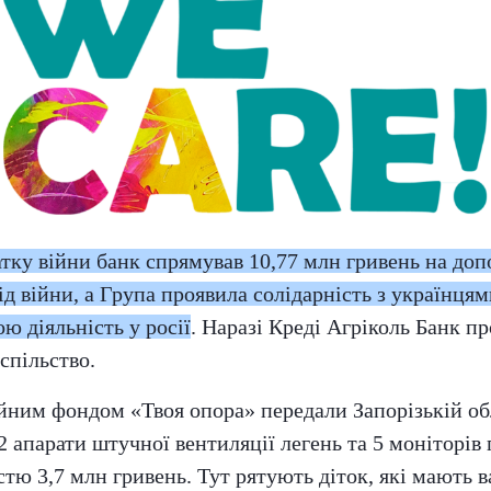
атку війни банк спрямував 10,77 млн гривень на до
д війни, а Група проявила солідарність з українцям
ю діяльність у росії
. Наразі Креді Агріколь Банк п
спільство.
ійним фондом «Твоя опора» передали Запорізькій об
2 апарати штучної вентиляції легень та 5 моніторів
стю 3,7 млн гривень. Тут рятують діток, які мають в