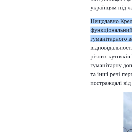
українцям під ч
Нещодавно Кред
функціональний 
гуманітарного 
відповідальност
різних куточків
гуманітарну доп
та інші речі пе
постраждалі від