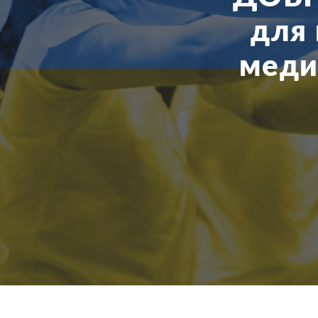
для 
меди