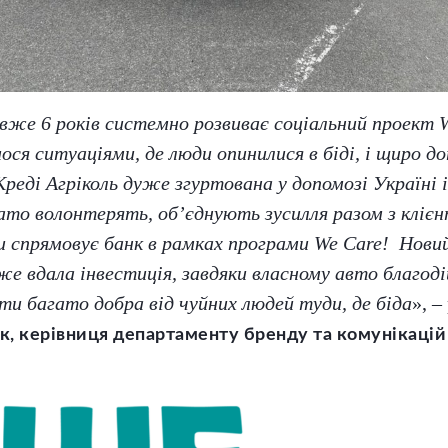
 вже 6 років системно розвиває соціальний проект 
ся ситуаціями, де люди опинилися в біді, і щиро д
Креді Агріколь дуже згуртована у допомозі Україні і
ато волонтерять, об’єднують зусилля разом з клієнт
 спрямовує банк в рамках програми We Care! Новий
же вдала інвестиція, завдяки власному авто благод
и багато добра від чуйних людей туди, де біда
», –
ик, керівниця департаменту бренду та комунікацій