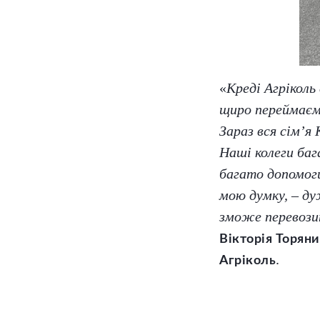
«
Креді Агріколь
щиро переймаємо
Зараз вся сім’я 
Наші колеги баг
багато допомоги
мою думку, – ду
зможе перевозит
Вікторія Торян
.
Агріколь