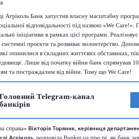
а
ді Агріколь Банк запустив власну масштабну прогр
оціальної відповідальності під назвою «We Care!». 
альні ініціативи в рамках цієї програми. Реалізовує
 системні проєкти та розвиває волонтерство. Допом
 які опинилися в складних життєвих обставинах, пі
довище. Лише від початку війни банк спрямував 10
ям та постраждалим від війни. Тому що We Care!
Головний Telegram-канал
банкірів
ра справа»
Вікторія Торяник, керівниця департаме
розповіла Banker.ua про те, як банк д
еді Агріколь,