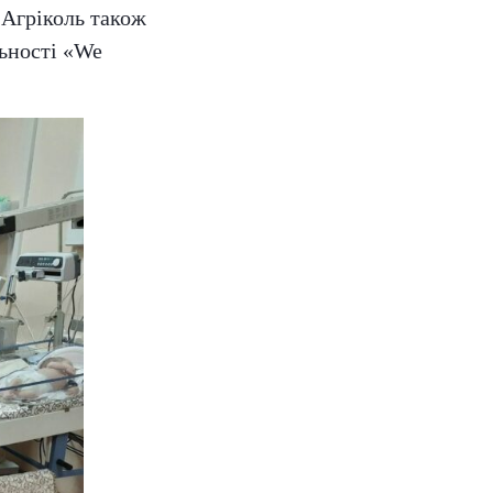
і Агріколь також
льності «We