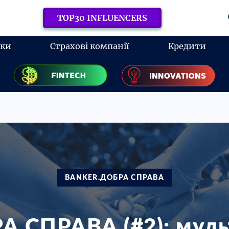
TOP30 INFLUENCERS
нки
Страхові компанії
Кредити
BANKER.ДОБРА СПРАВА
А СПРАВА (#2): муль