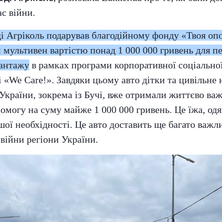
ас війни.
і Агріколь подарував благодійному фонду «Твоя оп
мультивен вартістю понад 1 000 000 гривень для п
вантажу
в рамках програми корпоративної соціально
і «We Care!». Завдяки цьому авто дітки та цивільне 
 України, зокрема із Бучі, вже отримали життєво ва
омогу на суму майже 1 000 000 гривень. Це їжа, од
ршої необхідності. Це авто доставить ще багато важл
 війни регіони України.