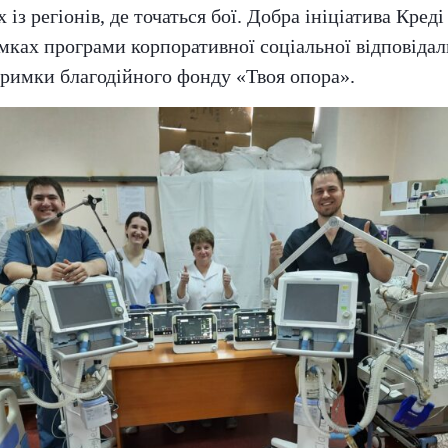
із регіонів, де точаться бої. Добра ініціатива Кред
амках програми корпоративної соціальної відповіда
дтримки благодійного фонду «Твоя опора».