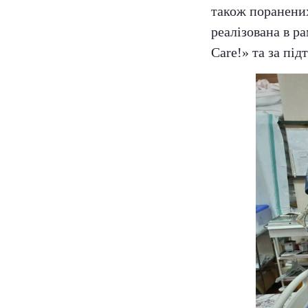
також поранених 
реалізована в р
Care!» та за пі