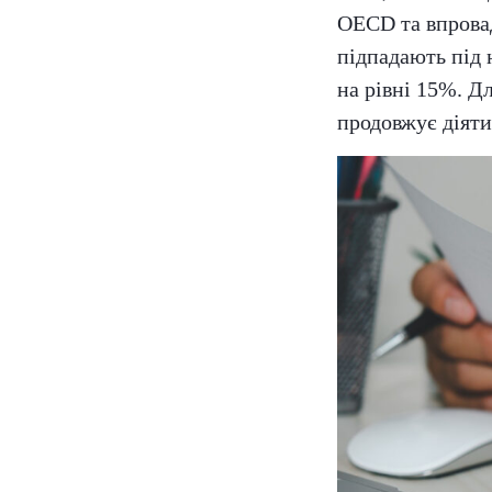
OECD та впровад
підпадають під 
на рівні 15%. Д
продовжує діяти