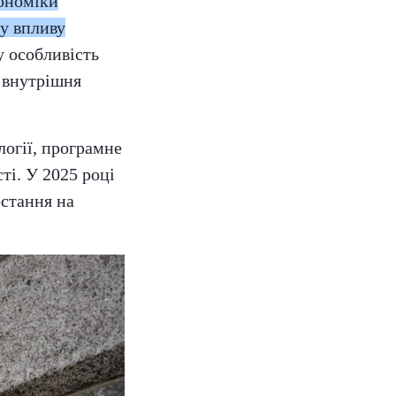
кономіки
у впливу
у особливість
 внутрішня
огії, програмне
ті. У 2025 році
остання на