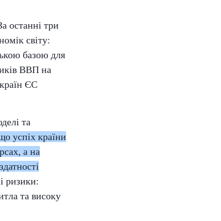
а останні три
номік світу:
ською базою для
ників ВВП на
 країн ЄС
делі та
що успіх країни
сах, а на
здатності
і ризики:
итла та високу