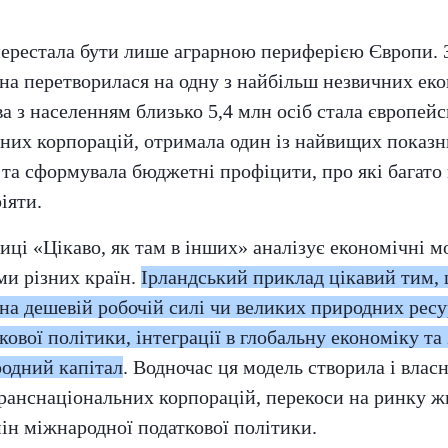
перестала бути лише аграрною периферією Європи. З
їна перетворилася на одну з найбільш незвичних еко
а з населенням близько 5,4 млн осіб стала європей
ьних корпорацій, отримала один із найвищих показ
та сформувала бюджетні профіцити, про які багато
іяти.
иці «Цікаво, як там в інших» аналізує економічні мо
ми різних країн.
Ірландський приклад цікавий тим, 
на дешевій робочій силі чи великих природних ресур
ової політики, інтеграції в глобальну економіку та 
родний капітал
. Водночас ця модель створила і власн
транснаціональних корпорацій, перекоси на ринку ж
мін міжнародної податкової політики.