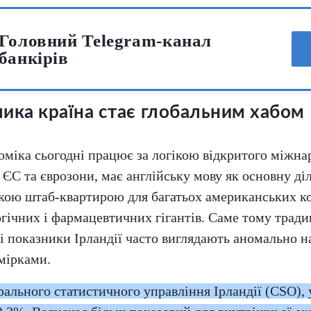
Головний Telegram-канал
банкірів
ика країна стає глобальним хабом
оміка сьогодні працює за логікою відкритого міжна
 ЄС та єврозони, має англійську мову як основну ді
кою штаб-квартирою для багатьох американських к
гічних і фармацевтичних гігантів. Саме тому тради
 показники Ірландії часто виглядають аномально на
мірками.
ального статистичного управління Ірландії (CSO), 