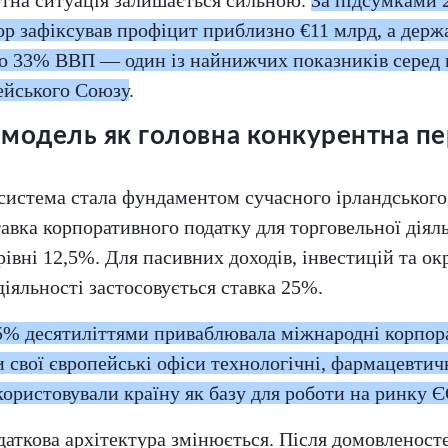
р зафіксував профіцит приблизно €11 млрд, а держ
ко 33% ВВП — один із найнижчих показників серед
ейського Союзу
.
модель як головна конкурентна пе
система стала фундаментом сучасного ірландського
ставка корпоративного податку для торговельної діял
рівні 12,5%. Для пасивних доходів, інвестицій та ок
діяльності застосовується ставка 25%.
5% десятиліттями приваблювала міжнародні корпорац
 свої європейські офіси технологічні, фармацевтич
икористовували країну як базу для роботи на ринку 
одаткова архітектура змінюється. Після домовленост