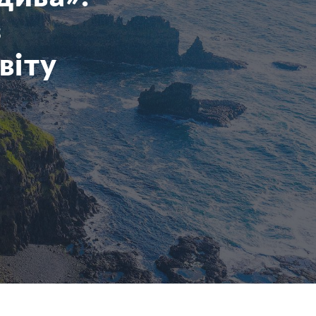
з
віту