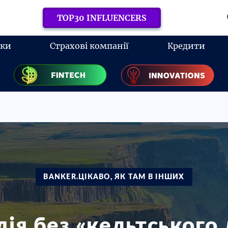
TOP30 INFLUENCERS
нки
Страхові компанії
Кредити
BANKER.ЦІКАВО, ЯК ТАМ В ІНШИХ
дія без «кельтського 