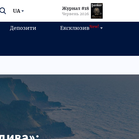
Журнал #18
UA
Червень 2026
New!
Депозити
Ексклюзив
дива»: