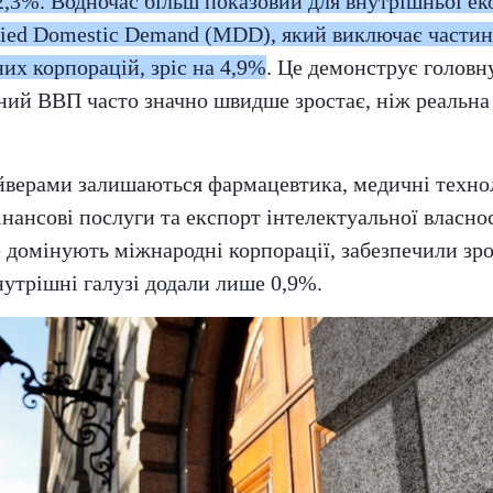
12,3%. Водночас більш показовий для внутрішньої е
fied Domestic Demand (MDD), який виключає частин
их корпорацій, зріс на 4,9%
. Це демонструє головн
йний ВВП часто значно швидше зростає, ніж реальна
верами залишаються фармацевтика, медичні технол
інансові послуги та експорт інтелектуальної власнос
е домінують міжнародні корпорації, забезпечили зр
внутрішні галузі додали лише 0,9%.