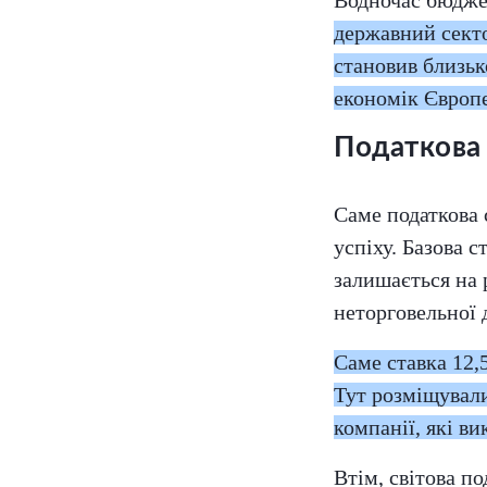
державний секто
становив близь
економік Європ
Податкова 
Саме податкова 
успіху. Базова 
залишається на 
неторговельної 
Саме ставка 12,
Тут розміщували
компанії, які в
Втім, світова п