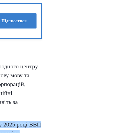
Підписатися
родного центру.
лову мову та
орпорацій,
ційні
віть за
у 2025 році ВВП