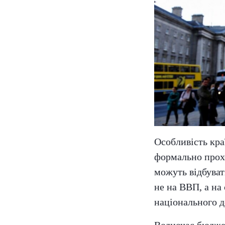
Особливість кра
формально прох
можуть відбуват
не на ВВП, а на
національного д
Водночас бюдже