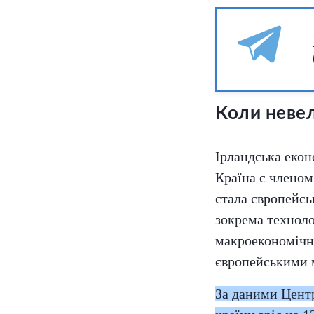
Коли невел
Ірландська екон
Країна є членом
стала європейсь
зокрема техноло
макроекономічні
європейськими 
За даними Центр