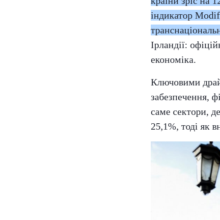
країни зріс на 
індикатор Modi
транснаціональн
Ірландії: офіці
економіка.
Ключовими драй
забезпечення, ф
саме сектори, д
25,1%, тоді як 