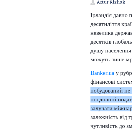
Artur Rizhok
Ірландія давно 
десятиліття кра
невелика держав
десятків глобал
душу населення 
можуть лише мр
Banker.ua
у рубр
фінансові систе
побудований не 
поєднанні податк
залучати міжна
залежність від 
чутливість до з