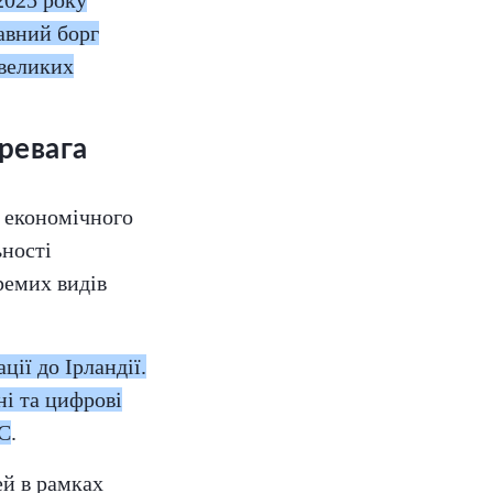
авний борг
 великих
ревага
 економічного
ьності
ремих видів
ії до Ірландії.
ні та цифрові
ЄС
.
ей в рамках