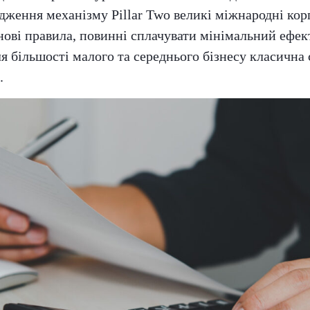
ження механізму Pillar Two великі міжнародні корп
нові правила, повинні сплачувати мінімальний ефе
ля більшості малого та середнього бізнесу класична
.