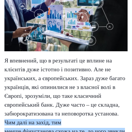
Я впевнений, що в результаті це вплине на
клієнтів дуже істотно і позитивно. Але не
українських, а європейських. Зараз дуже багато
українців, які опинилися не з власної волі в
Європі, зрозуміли, що таке класичний
європейський банк. Дуже часто – це складна,
забюрократизована та неповоротка установа.
Чим далі на захід, тим
менше фінустанова схожа на те, до чого звикли