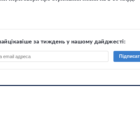
найцікавіше за тиждень у нашому дайджесті:
Підписат