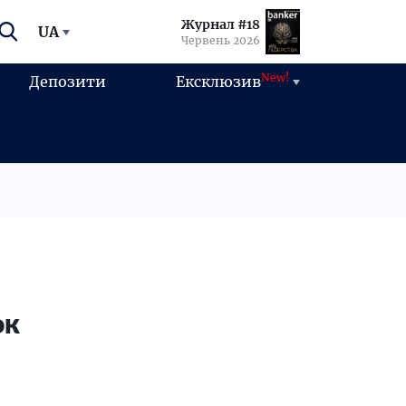
Журнал #18
UA
Червень 2026
New!
Депозити
Ексклюзив
ок