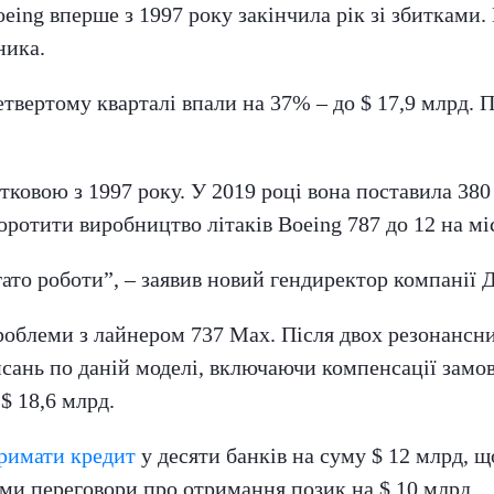
ing вперше з 1997 року закінчила рік зі збитками. 
ника.
етвертому кварталі впали на 37% – до $ 17,9 млрд. 
тковою з 1997 року. У 2019 році вона поставила 380
оротити виробництво літаків Boeing 787 до 12 на мі
ато роботи”, – заявив новий гендиректор компанії 
роблеми з лайнером 737 Max. Після двох резонансни
исань по даній моделі, включаючи компенсації замов
$ 18,6 млрд.
римати кредит
у десяти банків на суму $ 12 млрд, щ
ами переговори про отримання позик на $ 10 млрд.