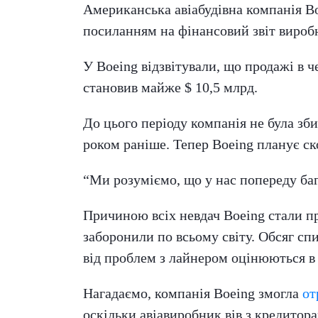
Американська авіабудівна компанія Boe
посиланням на фінансовий звіт вироб
У Boeing відзвітували, що продажі в ч
становив майже $ 10,5 млрд.
До цього періоду компанія не була зби
роком раніше. Тепер Boeing планує ск
“Ми розуміємо, що у нас попереду баг
Причиною всіх невдач Boeing стали п
заборонили по всьому світу. Обсяг сп
від проблем з лайнером оцінюються в 
Нагадаємо, компанія Boeing змогла
от
оскільки авіавиробник вів з кредитор