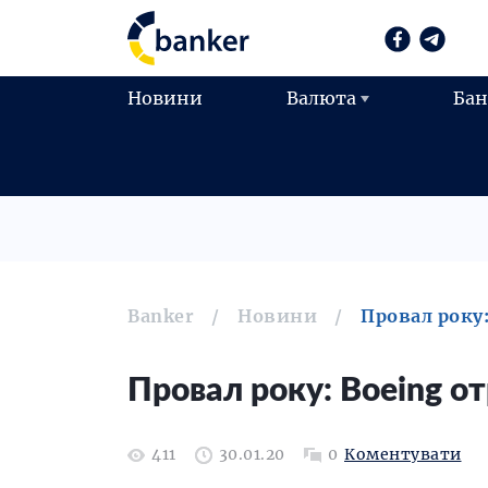
Новини
Валюта
Ба
Banker
Новини
Провал року
Провал року: Boeing о
411
30.01.20
0
Коментувати