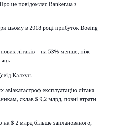
Про це повідомляє Banker.ua з
При цьому в 2018 році прибуток Boeing
 нових літаків – на 53% менше, ніж
сяць.
Девід Калхун.
х авіакатастроф експлуатацію літака
никам, склав $ 9,2 млрд, повні втрати
о на $ 2 млрд більше запланованого,