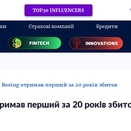
TOP30 INFLUENCERS
нки
Страхові компанії
Кредити
: Boeing отримав перший за 20 років збиток
тримав перший за 20 років збит