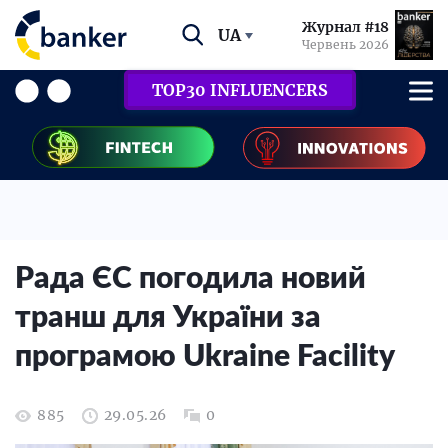
Журнал #18
UA
Червень 2026
TOP30 INFLUENCERS
Рада ЄС погодила новий
транш для України за
програмою Ukraine Facility
885
29.05.26
0