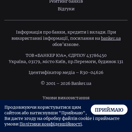
Рейтинг банків
Відгуки
Інформація про банки, кредити і вклади. При
використанні інформації, посилання на
banker.ua
обов’язкове.
ТОВ «БАНКЕР ЮА», ЄДРПОУ 43786450
Україна, 03179, місто Київ, пр.Перемоги, будинок 131
Ідентифiкатор медiа – R30-04626
© 2001 – 2026 Banker.ua
Умови використання
Продовжуючи користуватися цим
Політика конфіденційності
ПРИЙМАЮ
сайтом або натиснувши "Приймаю",
Угода користувача
Ви даєте згоду на обробку файлів cookie і приймаєте
умови
Політики конфіденційності
.