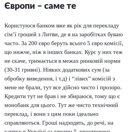
Європи – саме те
Користуюся банком вже як рік для перекладу
сім’ї грошей з Литви, де я на заробітках буваю
часто. За 200 євро беруть всього 5 євро комісії,
що нижче, ніж в інших банках. Курс у них теж
не скаче, тримається в межах ринковій норми
(30-31 гривні). Ніяких додаткових сум (за
обробку виведення, і т.д) і “лівих” комісій з
мене не брали, тут все дійсно чисто і прозоро.
Кредити тут не брав і не збираюся, тому що є
монобанк для цього. Тут же чисто технічний
переклад, і вони з цим поки ідеально
справляються. Гроші надходять, до речі, на
картку в Україні за хвилин 5, прострочень