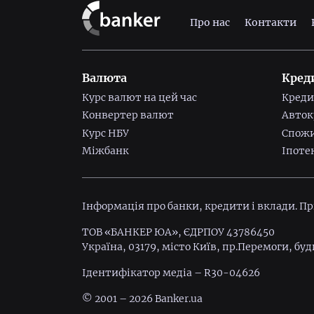
Про нас
Контакти
Валюта
Кред
Курс валют на цей час
Креди
Конвертер валют
Авток
Курс НБУ
Спожи
Міжбанк
Іпоте
Інформація про банки, кредити і вклади. П
ТОВ «БАНКЕР ЮА», ЄДРПОУ 43786450
Україна, 03179, місто Київ, пр.Перемоги, буд
Ідентифiкатор медiа – R30-04626
© 2001 – 2026 Banker.ua