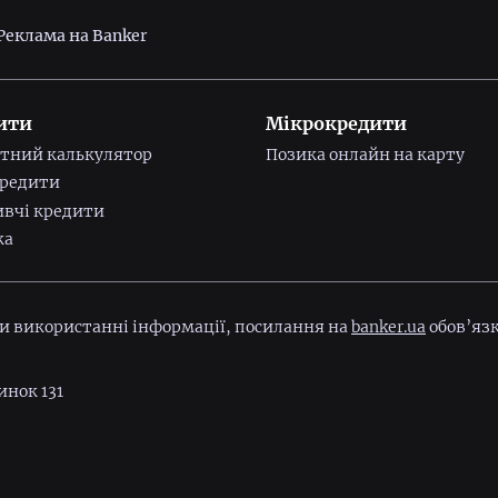
Реклама на Banker
ити
Мікрокредити
тний калькулятор
Позика онлайн на карту
редити
вчі кредити
ка
ри використанні інформації, посилання на
banker.ua
обов’язк
инок 131