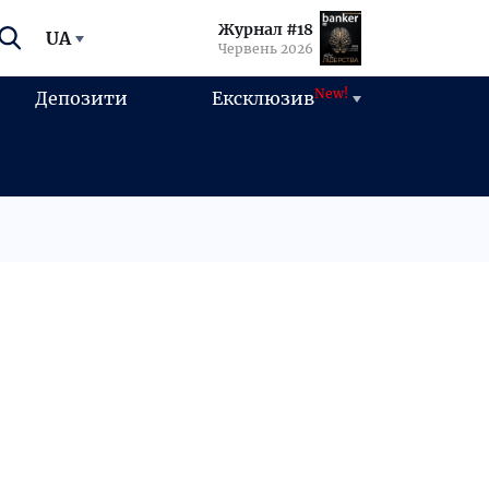
Журнал #18
UA
Червень 2026
New!
Депозити
Ексклюзив