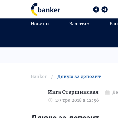
Новини
Валюта
Ба
Banker
Дякую за депозит
Инга Старшинская
Д
29 тра 2018 в 12:56