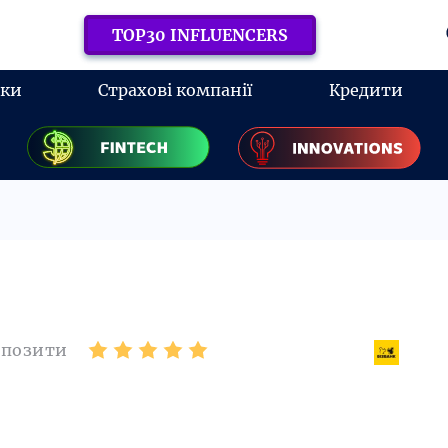
TOP30 INFLUENCERS
нки
Страхові компанії
Кредити
епозити