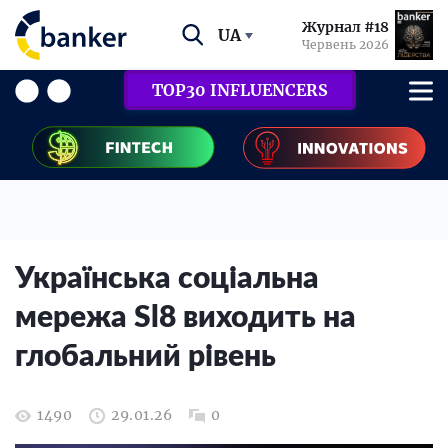
Журнал #18
UA
Червень 2026
TOP30 INFLUENCERS
Українська соціальна
мережа Sl8 виходить на
глобальний рівень
1490
29.01.26
0