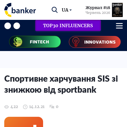
Журнал #18
UA
Червень 2026
TOP30 INFLUENCERS
Спортивне харчування SIS зі
знижкою від sportbank
422
14.12.21
0