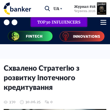
Журнал #18
UA
Червень 2026
TOP30 INFLUENCERS
Схвалено Стратегію з
розвитку іпотечного
кредитування
370
30.06.25
0