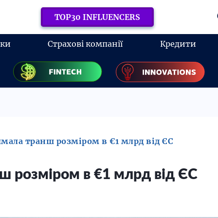
TOP30 INFLUENCERS
нки
Страхові компанії
Кредити
имала транш розміром в €1 млрд від ЄС
ш розміром в €1 млрд від ЄС