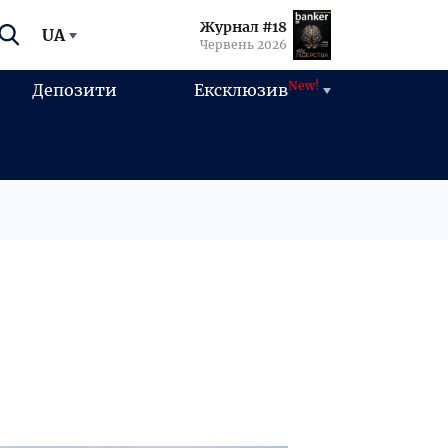
Журнал #18
UA
Червень 2026
New!
Депозити
Ексклюзив