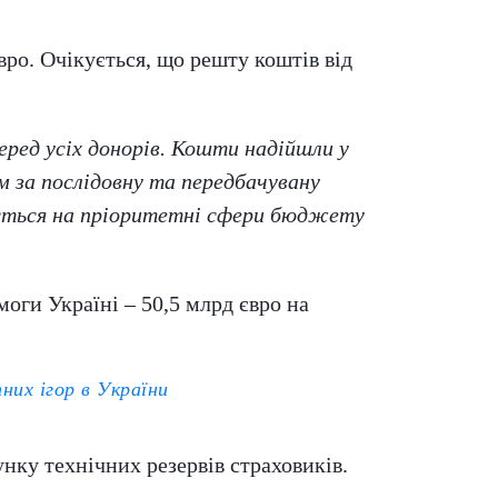
ро. Очікується, що решту коштів від
ред усіх донорів. Кошти надійшли у
м за послідовну та передбачувану
ується на пріоритетні сфери бюджету
ги Україні – 50,5 млрд євро на
них ігор в України
нку технічних резервів страховиків.