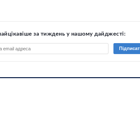
найцікавіше за тиждень у нашому дайджесті:
Підписат