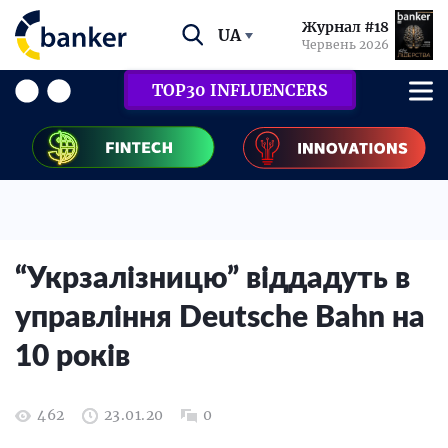
Журнал #18
UA
Червень 2026
TOP30 INFLUENCERS
“Укрзалізницю” віддадуть в
управління Deutsche Bahn на
10 років
462
23.01.20
0