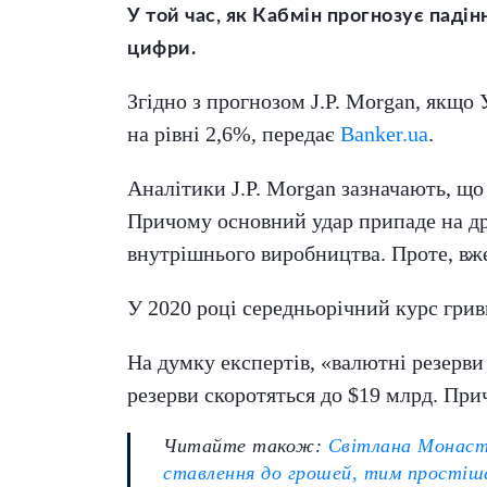
У той час, як Кабмін прогнозує падін
цифри.
Згідно з прогнозом J.P. Morgan, якщо
на рівні 2,6%, передає
Banker.ua
.
Аналітики J.P. Morgan зазначають, що 
Причому основний удар припаде на др
внутрішнього виробництва. Проте, вже
У 2020 році середньорічний курс гривн
На думку експертів, «валютні резерви
резерви скоротяться до $19 млрд. При
Читайте також:
Світлана Монасти
ставлення до грошей, тим простіше