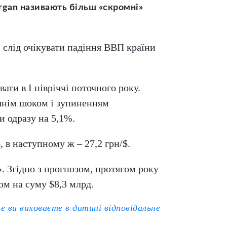
organ називають більш «скромні»
і слід очікувати падіння ВВП країни
ати в I півріччі поточного року.
ішнім шоком і зупиненням
и одразу на 5,1%.
, в наступному ж – 27,2 грн/$.
. Згідно з прогнозом, протягом року
ом на суму $8,3 млрд.
 ви виховаєте в дитині відповідальне