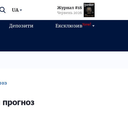
Журнал #18
UA
Червень 2026
New!
Депозити
Ексклюзив
ноз
 прогноз