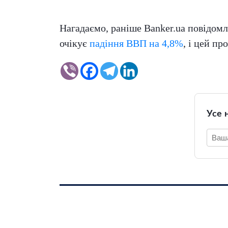
Нагадаємо, раніше Banker.ua повідомл
очікує
падіння ВВП на 4,8%
, і цей п
Усе 