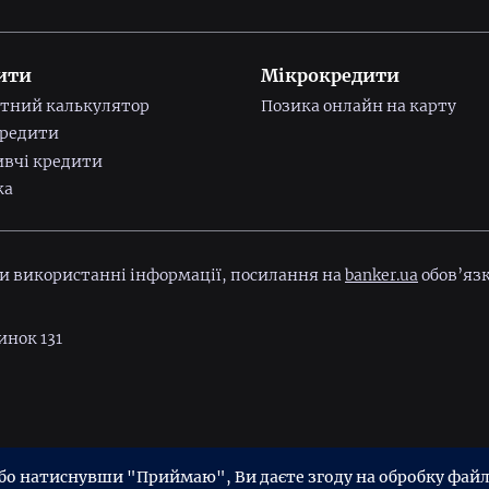
ити
Мікрокредити
тний калькулятор
Позика онлайн на карту
редити
вчі кредити
ка
ри використанні інформації, посилання на
banker.ua
обов’язк
инок 131
ійності
Угода користувача
 натиснувши "Приймаю", Ви даєте згоду на обробку файлі