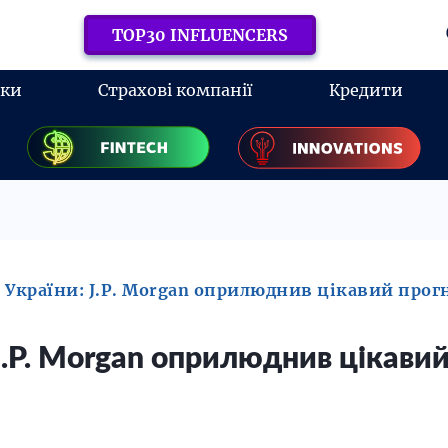
TOP30 INFLUENCERS
нки
Страхові компанії
Кредити
 України: J.P. Morgan оприлюднив цікавий прог
J.P. Morgan оприлюднив цікавий