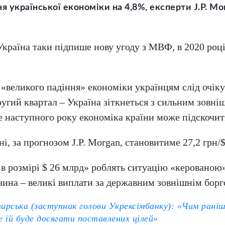
ня української економіки на 4,8%, експерти J.P. M
 Україна таки підпише нову угоду з МВФ, в 2020 роц
«великого падіння» економіки українцям слід очікув
угий квартал – Україна зіткнеться з сильним зовн
 наступного року економіка країни може підскочит
і, за прогнозом J.P. Morgan, становитиме 27,2 грн/$
 в розмірі $ 26 млрд» роблять ситуацію «керованою»
чина – великі виплати за державним зовнішнім борг
рська (заступник голови Укрексімбанку): «Чим раніше
 їй буде досягати поставлених цілей»