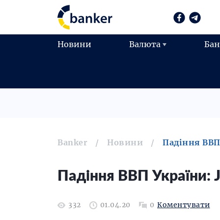
Новини
Валюта
Ба
Banker
Новини
Падіння ВВП
Падіння ВВП України: 
332
01.04.20
0
Коментувати