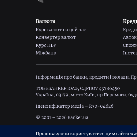
Валюта
Кред
Курс валют на цей час
Креди
Конвертер валют
Авток
Курс НБУ
Спожи
Міжбанк
Іпоте
Інформація про банки, кредити і вклади. П
ТОВ «БАНКЕР ЮА», ЄДРПОУ 43786450
Україна, 03179, місто Київ, пр.Перемоги, буд
Ідентифiкатор медiа – R30-04626
© 2001 – 2026 Banker.ua
Умови використання
Політика конфіденц
Продовжуючи користуватися цим сайтом або