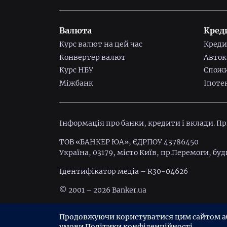
Валюта
Кред
Курс валют на цей час
Креди
Конвертер валют
Авток
Курс НБУ
Спожи
Міжбанк
Іпоте
Інформація про банки, кредити і вклади. П
ТОВ «БАНКЕР ЮА», ЄДРПОУ 43786450
Україна, 03179, місто Київ, пр.Перемоги, буд
Ідентифiкатор медiа – R30-04626
© 2001 – 2026 Banker.ua
Умови використання
Політика конфіденц
Продовжуючи користуватися цим сайтом або
умови
Політики конфіденційності
.