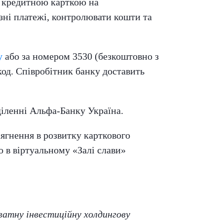
я кредитною карткою на
зні платежі, контролювати кошти та
у
або за номером 3530 (безкоштовно з
код. Співробітник банку доставить
іленні Альфа-Банку Україна.
сягнення в розвитку карткового
о в віртуальному «Залі слави»
ватну інвестиційну холдингову