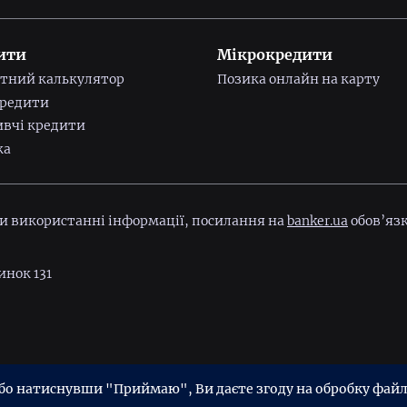
ити
Мікрокредити
тний калькулятор
Позика онлайн на карту
редити
вчі кредити
ка
ри використанні інформації, посилання на
banker.ua
обов’язк
инок 131
ійності
Угода користувача
 натиснувши "Приймаю", Ви даєте згоду на обробку файлі