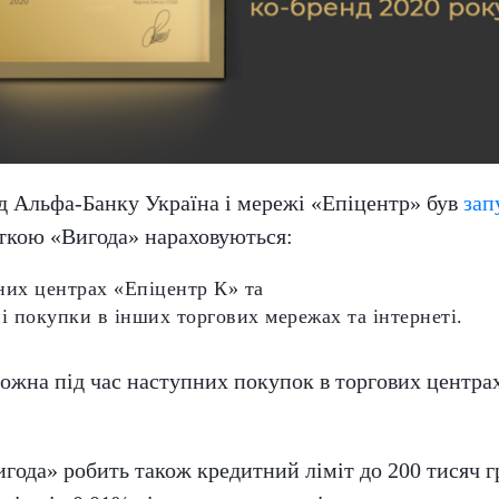
ід Альфа-Банку Україна і мережі «Епіцентр» був
зап
рткою «Вигода» нараховуються:
них центрах «Епіцентр К» та
і покупки в інших торгових мережах та інтернеті.
ожна під час наступних покупок в торгових центра
ода» робить також кредитний ліміт до 200 тисяч гр