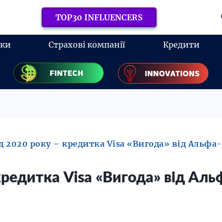
TOP30 INFLUENCERS
нки
Страхові компанії
Кредити
 2020 року – кредитка Visa «Вигода» від Альфа-
редитка Visa «Вигода» від Альф