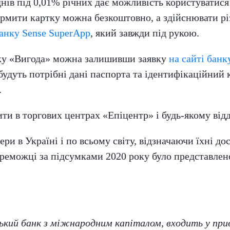
днів під 0,01% річних дає можливість користуватис
ормити картку можна безкоштовно, а здійснювати рі
анку Sense SuperApp
, який завжди під рукою.
ку «Вигода» можна залишивши заявку
на сайті банк
удуть потрібні дані паспорта та ідентифікаційний 
.
и в торгових центрах «Епіцентр» і будь-якому відд
и в Україні і по всьому світу, відзначаючи їхні до
переможці за підсумками 2020 року було представлен
ський банк з міжнародним капіталом, входить у при