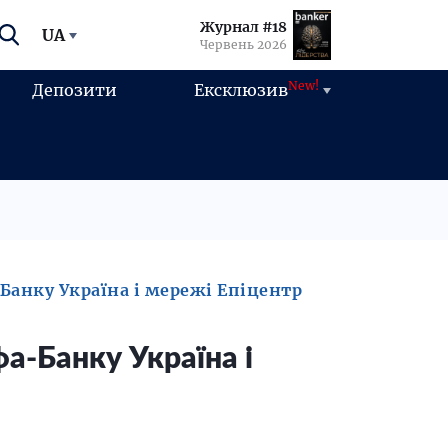
Журнал #18
UA
Червень 2026
New!
Депозити
Ексклюзив
Банку Україна і мережі Епіцентр
а-Банку Україна і