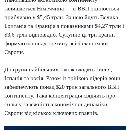
залишається Німеччина — її ВВП оцінюється
приблизно у $5,45 трлн. За нею йдуть Велика
Британія та Франція з показниками $4,27 трлн і
$3,6 трлн відповідно. Сукупно ці три країни
формують понад третину всієї економіки
Європи.
До групи найбільших також входять Італія,
Іспанія та росія. Разом із трійкою лідерів вони
забезпечують понад $20 трлн загального ВВП
континенту. Така концентрація свідчить про
сильну залежність економічної динаміки
Європи від кількох ключових гравців.