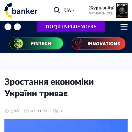
Журнал #18
UA
Червень 2026
TOP30 INFLUENCERS
Зростання економіки
України триває
568
04.11.24
0