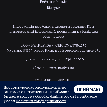
Рейтинг банків
Відгуки
Інформація про банки, кредити і вклади. При
використанні інформації, посилання на
banker.ua
обов’язкове.
ТОВ «БАНКЕР ЮА», ЄДРПОУ 43786450
Україна, 03179, місто Київ, пр.Перемоги, будинок 131
Ідентифiкатор медiа – R30-04626
© 2001 – 2026 Banker.ua
Умови використання
Продовжуючи користуватися цим
Політика конфіденційності
ПРИЙМАЮ
сайтом або натиснувши "Приймаю",
Угода користувача
Ви даєте згоду на обробку файлів cookie і приймаєте
умови
Політики конфіденційності
.