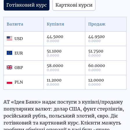
Готівковий курс
Карткові курси
Валюта
Купівля
Продаж
44.5000
44.9500
USD
0.0000
0.0000
51.1000
51.7500
EUR
0.0000
0.0000
58.0000
60.0000
GBP
0.0000
0.0000
11.2000
12.0000
PLN
0.0000
0.0000
АТ «Ідея Банк» надає послуги з купівлі/продажу
популярних валют: долар США, фунт стерлінгів,
російський рубль, польський злотий, євро. Діє
готівковий та картковий курс. Клієнти можуть
зробити обмінні операції в касі будь-якого