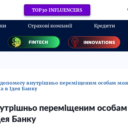
TOP30 INFLUENCERS
нки
Страхові компанії
Кредити
допомогу внутрішньо переміщеним особам мож
а в Ідея Банку
утрішньо переміщеним особам
дея Банку