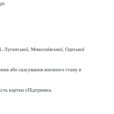
рі:
, Луганської, Миколаївської, Одеської, Сумської, Ха
ння або скасування воєнного стану в
ість картки єПідтримка.