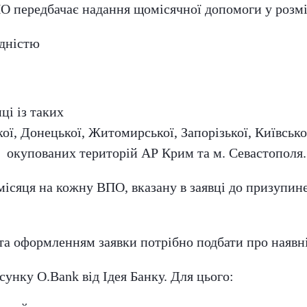
 передбачає надання щомісячної допомоги у розмі
ідністю
і із таких
ої, Донецької, Житомирської, Запорізької, Київської
о окупованих територій АР Крим та м. Севастополя.
ісяця на кожну ВПО, вказану в заявці до призупине
 та оформленням заявки потрібно подбати про наявн
унку О.Bank від Ідея Банку. Для цього: