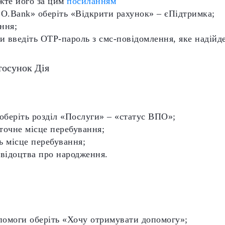
жте його за цим
посиланням
 O.Bank» оберіть «Відкрити рахунок» – єПідтримка;
ння;
и введіть ОТР-пароль з смс-повідомлення, яке надійд
тосунок Дія
 оберіть розділ «Послуги» – «статус ВПО»;
оточне місце перебування;
ь місце перебування;
 свідоцтва про народження.
опомоги оберіть «Хочу отримувати допомогу»;