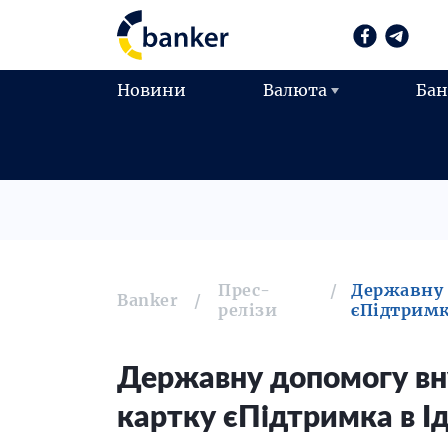
Новини
Валюта
Ба
Прес-
Державну 
Banker
релізи
єПідтримк
Державну допомогу вн
картку єПідтримка в І