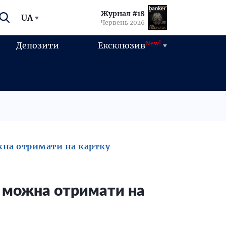
Журнал #18
UA
Червень 2026
New!
Депозити
Ексклюзив
на отримати на картку
 можна отримати на