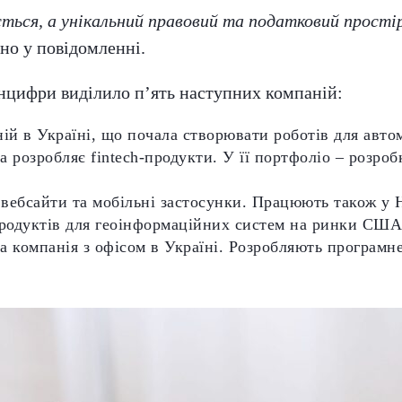
ється, а унікальний правовий та податковий простір
но у повідомленні.
інцифри виділило п’ять наступних компаній:
ій в Україні, що почала створювати роботів для автом
ка розробляє fintech-продукти. У її портфоліо – розр
є вебсайти та мобільні застосунки. Працюють також у
продуктів для геоінформаційних систем на ринки США,
сна компанія з офісом в Україні. Розробляють програмн