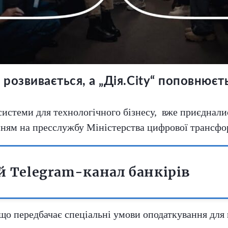
і розвивається, а „Дія.Cіty“ поповнює
ї системи для технологічного бізнесу, вже приєднал
ням на пресслужбу Міністерства цифрової трансфо
 Telegram-канал банкірів
 що передбачає спеціальні умови оподаткування для