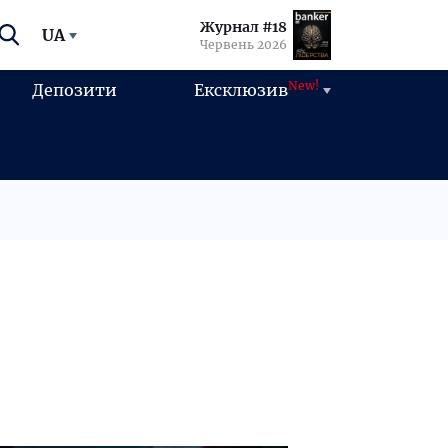
Журнал #18
UA
Червень 2026
New!
Депозити
Ексклюзив