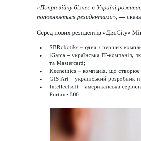
«Попри війну бізнес в Україні розвива
поповнюється резидентами»,
— сказа
Серед нових резидентів «Дія.City» М
SBRobotiks – одна з перших компан
iGama – українська ІТ-компанія, я
та Mastercard;
Keenethics – компанія, що створю
GIS Art – український розробник 
Intellectsoft – американська серві
Fortune 500.