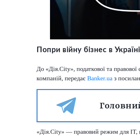
Попри війну бізнес в Україн
До «Дія.City», податкової та правово
компаній, передає
Banker.ua
з посилан
Головний
«Дія.City» — правовий режим для IT,