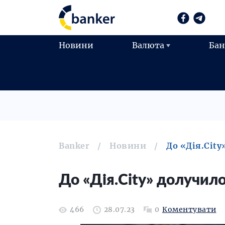
Новини
Валюта
Ба
Banker
Новини
До «Дія.Cit
До «Дія.City» долучил
466
28.07.23
0
Коментувати