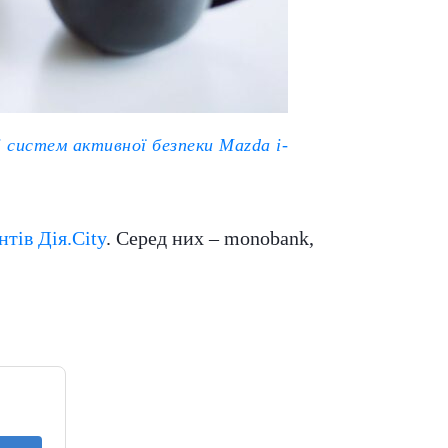
і cистем активної безпеки Mazda і-
тів Дія.City
. Серед них – monobank,