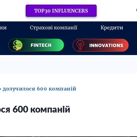
TOP30 INFLUENCERS
нки
Страхові компанії
Кредити
y» долучилося 600 компаній
ося 600 компаній