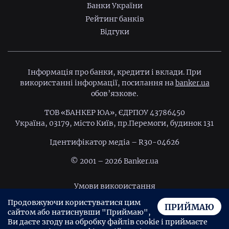
Банки України
Рейтинг банків
Відгуки
Інформація про банки, кредити і вклади. При
використанні інформації, посилання на
banker.ua
обов’язкове.
ТОВ «БАНКЕР ЮА», ЄДРПОУ 43786450
Україна, 03179, місто Київ, пр.Перемоги, будинок 131
Ідентифiкатор медiа – R30-04626
© 2001 – 2026 Banker.ua
Умови використання
Продовжуючи користуватися цим
Політика конфіденційності
ПРИЙМАЮ
сайтом або натиснувши "Приймаю",
Угода користувача
Ви даєте згоду на обробку файлів cookie і приймаєте