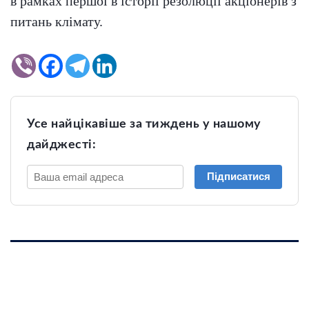
в рамках першої в історії резолюції акціонерів з
питань клімату.
Усе найцікавіше за тиждень у нашому
дайджесті:
Підписатися