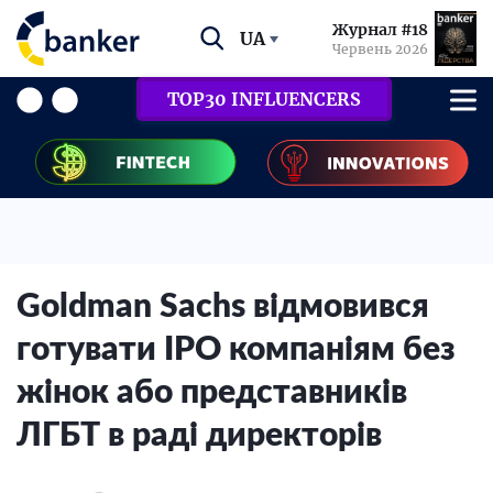
Журнал #18
UA
Червень 2026
TOP30 INFLUENCERS
Goldman Sachs відмовився
готувати IPO компаніям без
жінок або представників
ЛГБТ в раді директорів