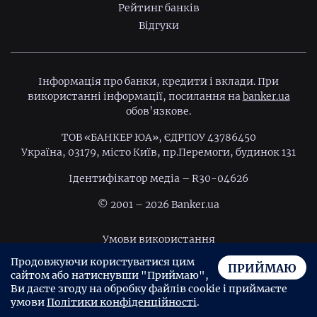
Рейтинг банків
Відгуки
Інформація про банки, кредити і вклади. При
використанні інформації, посилання на
banker.ua
обов’язкове.
ТОВ «БАНКЕР ЮА», ЄДРПОУ 43786450
Україна, 03179, місто Київ, пр.Перемоги, будинок 131
Ідентифiкатор медiа – R30-04626
© 2001 – 2026 Banker.ua
Умови використання
Продовжуючи користуватися цим
Політика конфіденційності
ПРИЙМАЮ
сайтом або натиснувши "Приймаю",
Угода користувача
Ви даєте згоду на обробку файлів cookie і приймаєте
умови
Політики конфіденційності
.