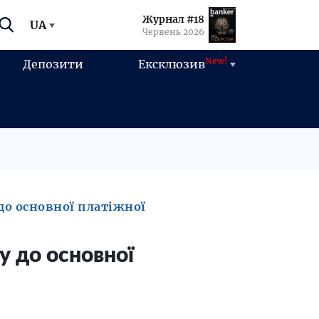
Журнал #18
UA
Червень 2026
New!
Депозити
Ексклюзив
до основної платіжної
у до основної