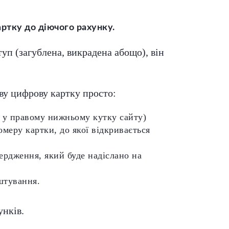
ртку до діючого рахунку.
уп (загублена, викрадена абощо), він
ову цифрову картку просто:
к у правому нижньому кутку сайту)
меру картки, до якої відкривається
ердження, який буде надіслано на
штування.
унків.