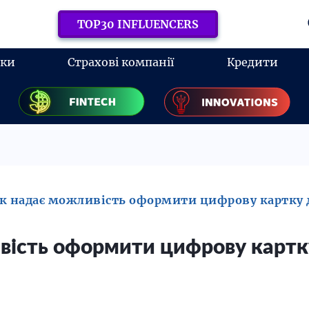
TOP30 INFLUENCERS
нки
Страхові компанії
Кредити
нк надає можливість оформити цифрову картку 
вість оформити цифрову картк