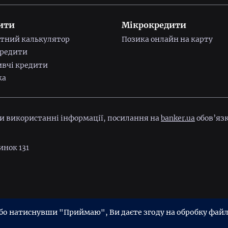
ити
Мікрокредити
тний калькулятор
Позика онлайн на карту
редити
вчі кредити
ка
ри використанні інформації, посилання на
banker.ua
обов’язк
инок 131
ійності
Угода користувача
 натиснувши "Приймаю", Ви даєте згоду на обробку файлі