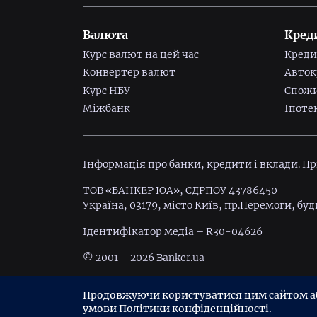
Валюта
Кред
Курс валют на цей час
Креди
Конвертер валют
Авток
Курс НБУ
Спожи
Міжбанк
Іпоте
Інформація про банки, кредити і вклади. П
ТОВ «БАНКЕР ЮА», ЄДРПОУ 43786450
Україна, 03179, місто Київ, пр.Перемоги, буд
Ідентифiкатор медiа – R30-04626
© 2001 – 2026 Banker.ua
Умови використання
Політика конфіденц
Продовжуючи користуватися цим сайтом або
умови
Політики конфіденційності
.