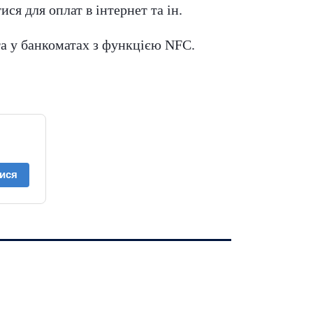
ся для оплат в інтернет та ін.
 та у банкоматах з функцією NFC.
ися