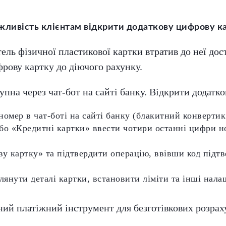
жливість клієнтам відкрити додаткову цифрову ка
ль фізичної пластикової картки втратив до неї дост
ову картку до діючого рахунку.
упна через чат-бот на сайті банку. Відкрити додатк
номер в чат-боті на сайті банку (блакитний конверти
бо «Кредитні картки» ввести чотири останні цифри но
у картку» та підтвердити операцію, ввівши код підтв
лянути деталі картки, встановити ліміти та інші нала
ий платіжний інструмент для безготівкових розрах