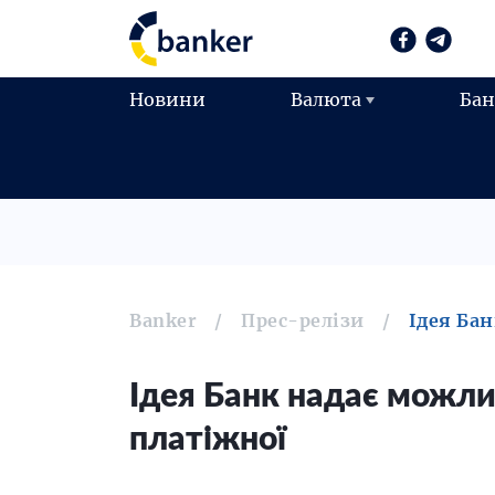
Новини
Валюта
Ба
Banker
Прес-релізи
Ідея Ба
Ідея Банк надає можли
платіжної