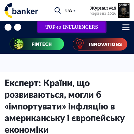
Журнал #18
UA
Червень 2026
TOP30 INFLUENCERS
Експерт: Країни, що
розвиваються, могли б
«імпортувати» інфляцію в
американську і європейську
економіки