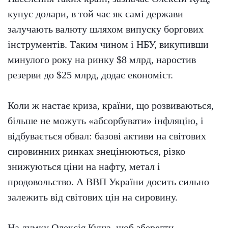
купує долари, в той час як самі держави
залучають валюту шляхом випуску боргових
інструментів. Таким чином і НБУ, викупивши
минулого року на ринку $8 млрд, наростив
резерви до $25 млрд, додає економіст.
Коли ж настає криза, країни, що розвиваються,
більше не можуть «абсорбувати» інфляцію, і
відбувається обвал: базові активи на світових
сировинних ринках знецінюються, різко
знижуються ціни на нафту, метал і
продовольство. А ВВП України досить сильно
залежить від світових цін на сировину.
На думку Олексія Куща, щоб зберегти