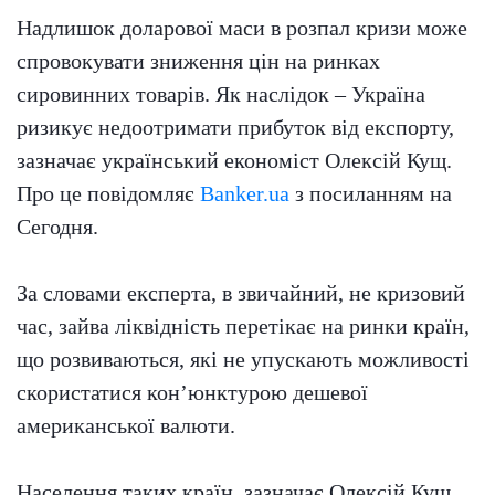
Надлишок доларової маси в розпал кризи може
спровокувати зниження цін на ринках
сировинних товарів. Як наслідок – Україна
ризикує недоотримати прибуток від експорту,
зазначає український економіст Олексій Кущ.
Про це повідомляє
Banker.ua
з посиланням на
Сегодня.
За словами експерта, в звичайний, не кризовий
час, зайва ліквідність перетікає на ринки країн,
що розвиваються, які не упускають можливості
скористатися кон’юнктурою дешевої
американської валюти.
Населення таких країн, зазначає Олексій Кущ,