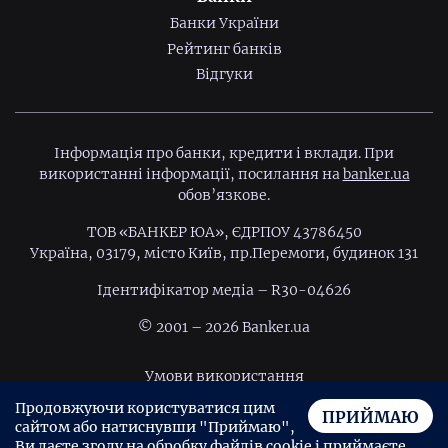
Банки України
Рейтинг банків
Відгуки
Інформація про банки, кредити і вклади. При
використанні інформації, посилання на
banker.ua
обов’язкове.
ТОВ «БАНКЕР ЮА», ЄДРПОУ 43786450
Україна, 03179, місто Київ, пр.Перемоги, будинок 131
Ідентифiкатор медiа – R30-04626
© 2001 – 2026 Banker.ua
Умови використання
Продовжуючи користуватися цим
Політика конфіденційності
ПРИЙМАЮ
сайтом або натиснувши "Приймаю",
Угода користувача
Ви даєте згоду на обробку файлів cookie і приймаєте