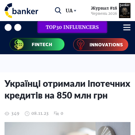
Журнал #18
UA
Червень 2026
TOP30 INFLUENCERS
Українці отримали іпотечних
кредитів на 850 млн грн
349
08.11.23
0