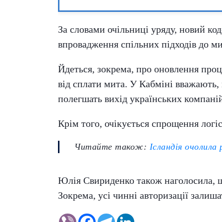
За словами очільниці уряду, новий ко
впровадження спільних підходів до м
Йдеться, зокрема, про оновлення проц
від сплати мита. У Кабміні вважають,
полегшать вихід українських компані
Крім того, очікується спрощення логі
Читайте також:
Ісландія очолила
Юлія Свириденко також наголосила, щ
Зокрема, усі чинні авторизації залиш