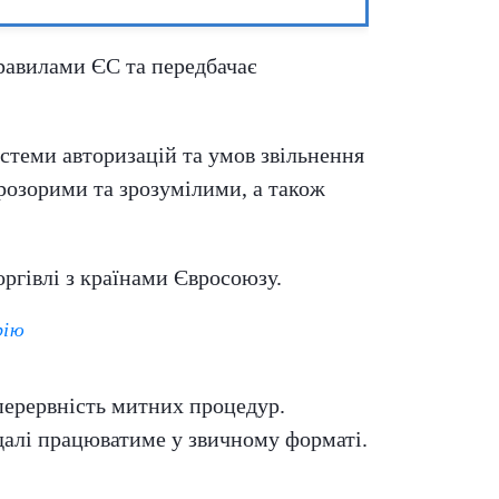
правилами ЄС та передбачає
истеми авторизацій та умов звільнення
прозорими та зрозумілими, а також
ргівлі з країнами Євросоюзу.
рію
перервність митних процедур.
адалі працюватиме у звичному форматі.