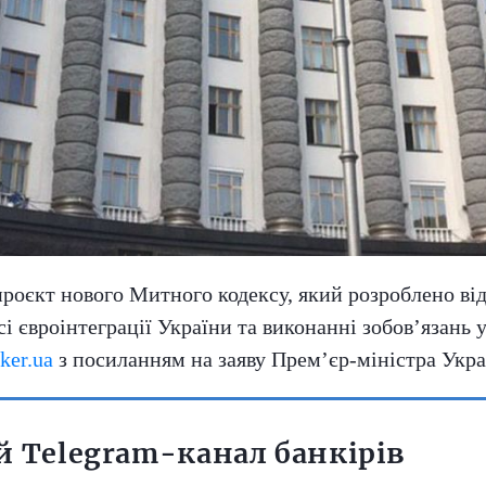
проєкт нового Митного кодексу, який розроблено ві
 євроінтеграції України та виконанні зобов’язань 
ker.ua
з посиланням на заяву Прем’єр-міністра Укр
 Telegram-канал банкірів