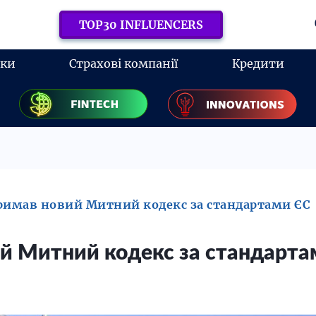
TOP30 INFLUENCERS
нки
Страхові компанії
Кредити
римав новий Митний кодекс за стандартами ЄС
ий Митний кодекс за стандарта