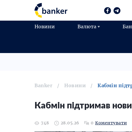
Новини
Валюта
Ба
Banker
Новини
Кабмін підт
Кабмін підтримав нов
748
28.05.26
0
Коментувати