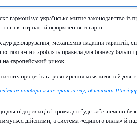
декс гармонізує українське митне законодавство із 
итного контролю й оформлення товарів.
едур декларування, механізмів надання гарантій, с
 що такі зміни зроблять правила для бізнесу більш 
й на європейський ринок.
стичних процесів та розширення можливостей для то
 рейтинг найдорожчих країн світу, обігнавши Швейца
о для підприємців і громадян буде забезпечено без
атимуться дійсними, а система «єдиного вікна» й н