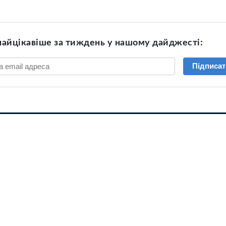
найцікавіше за тиждень у нашому дайджесті:
Підписат