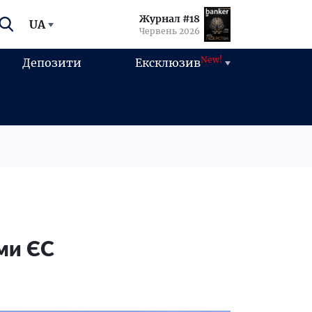
Журнал #18
UA
Червень 2026
New!
Депозити
Ексклюзив
ми ЄС