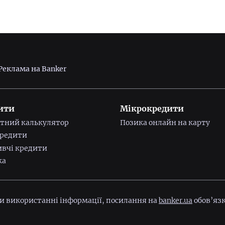
Реклама на Banker
ити
Мікрокредити
тний калькулятор
Позика онлайн на карту
редити
вчі кредити
ка
ри використанні інформації, посилання на
banker.ua
обов’язк