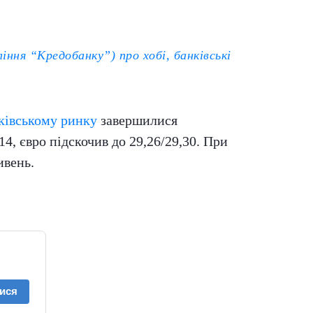
ння “Кредобанку”) про хобі, банківські
ківському ринку
завершилися
4, євро підскочив до 29,26/29,30. При
ивень.
ися