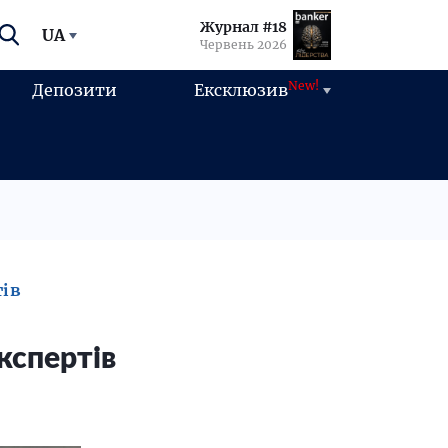
Журнал #18
UA
Червень 2026
New!
Депозити
Ексклюзив
тів
кспертів