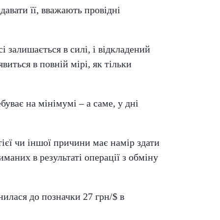
давати її, вважають провідні
 залишається в силі, і відкладений
виться в повній мірі, як тільки
уває на мінімумі – а саме, у дні
тієї чи іншої причини має намір здати
иманих в результаті операції з обміну
илася до позначки 27 грн/$ в