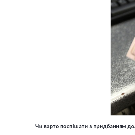
Чи варто поспішати з п
ридбанням
дол