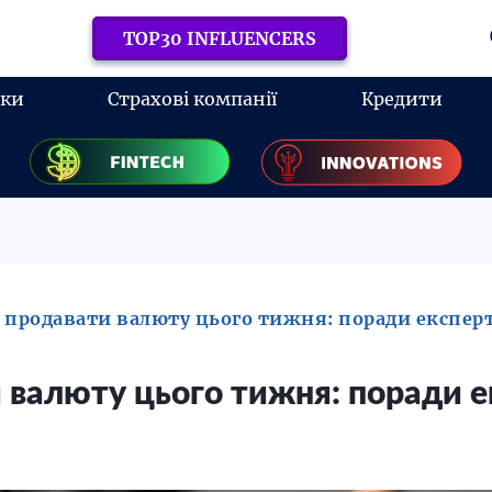
TOP30 INFLUENCERS
нки
Страхові компанії
Кредити
 продавати валюту цього тижня: поради експер
 валюту цього тижня: поради е