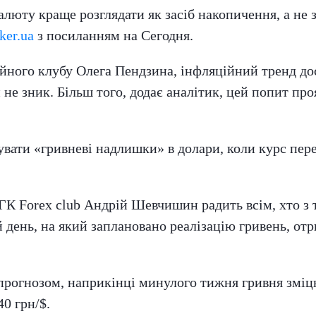
люту краще розглядати як засіб накопичення, а не з
ker.ua
з посиланням на Сегодня.
ного клубу Олега Пендзина, інфляційний тренд досі
 не зник. Більш того, додає аналітик, цей попит проя
вати «гривневі надлишки» в долари, коли курс переб
 ГК Forex club Андрій Шевчишин радить всім, хто з 
 день, на який заплановано реалізацію гривень, отр
прогнозом, наприкінці минулого тижня гривня зміцн
0 грн/$.