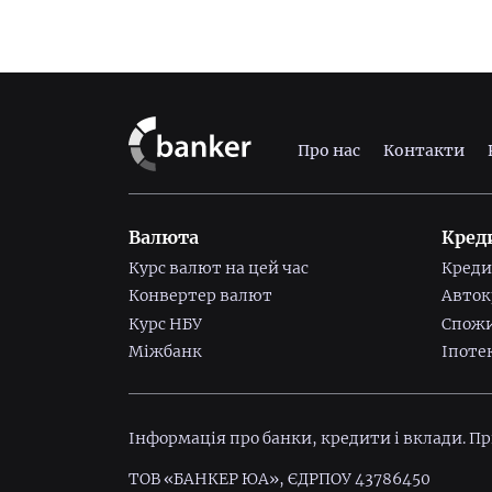
Про нас
Контакти
Валюта
Кред
Курс валют на цей час
Креди
Конвертер валют
Авток
Курс НБУ
Спожи
Міжбанк
Іпоте
Інформація про банки, кредити і вклади. П
ТОВ «БАНКЕР ЮА», ЄДРПОУ 43786450