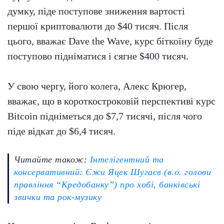
думку, піде поступове зниження вартості
першої криптовалюти до $40 тисяч. Після
цього, вважає Dave the Wave, курс біткоїну буде
поступово підніматися і сягне $400 тисяч.
У свою чергу, його колега, Алекс Крюгер,
вважає, що в короткостроковій перспективі курс
Bitcoin підніметься до $7,7 тисячі, після чого
піде відкат до $6,4 тисяч.
Читайте також:
Інтелігентний та
консервативний: Єжи Яцек Шугаєв (в.о. голови
правління “Кредобанку”) про хобі, банківські
звички та рок-музику