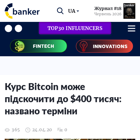
Журнал #18
UA
Червень 2026
TOP30 INFLUENCERS
Курс Bitcoin може
підскочити до $400 тисяч:
названо терміни
365
24.04.20
0