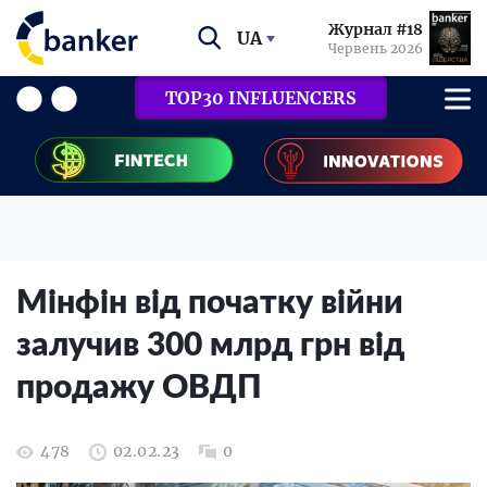
Журнал #18
UA
Червень 2026
TOP30 INFLUENCERS
Мінфін від початку війни
залучив 300 млрд грн від
продажу ОВДП
478
02.02.23
0