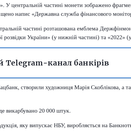
». У центральній частині монети зображено фрагме
іщено напис «Державна служба фінансового моніто
ентральній частині розташована емблема Держфінмон
 розвідки України» (у нижній частині) та «2022» (у
 Telegram-канал банкірів
Нацбанк, створили художниця Марія Скоблікова, а 
уде викарбувано 20 000 штук.
одукція, яку випускає НБУ, виробляється на Банкно