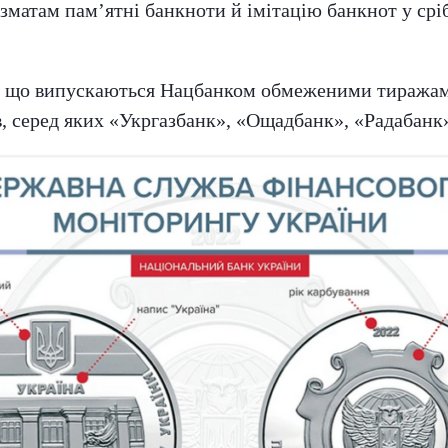
матам пам’ятні банкноти й імітацію банкнот у срібл
и, що випускаються Нацбанком обмеженими тиражам
в, серед яких «Укргазбанк», «Ощадбанк», «Радабанк