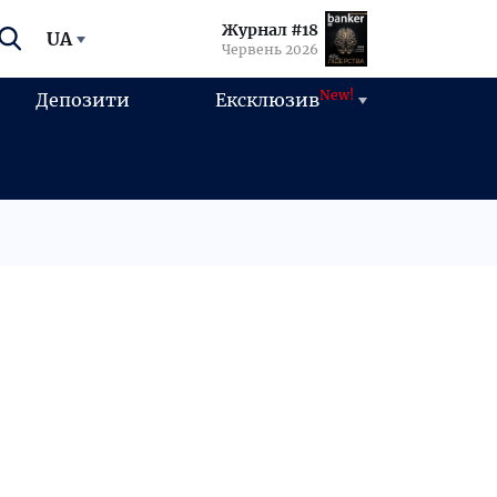
Журнал #18
UA
Червень 2026
New!
Депозити
Ексклюзив