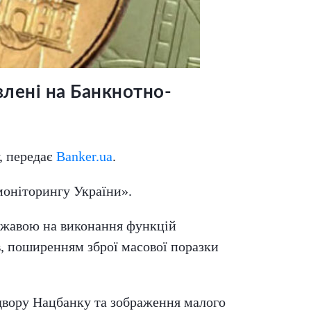
влені на Банкнотно-
, передає
Banker.ua
.
моніторингу України».
ержавою на виконання функцій
в, поширенням зброї масової поразки
двору Нацбанку та зображення малого