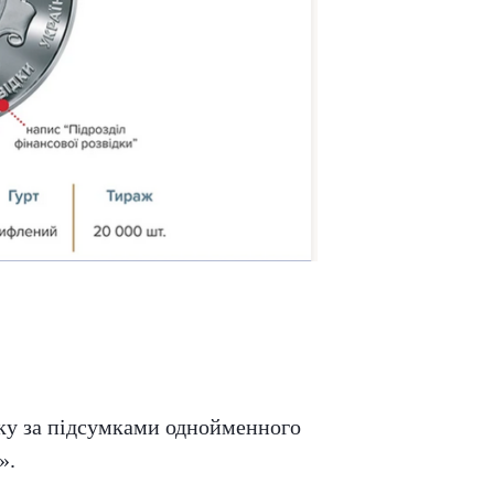
ку за підсумками однойменного
».