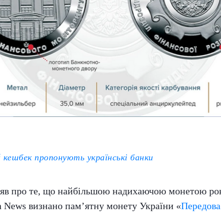
й кешбек пропонують українські банки
мляв про те, що найбільшою надихаючою монетою ро
n News визнано пам’ятну монету України «
Передова