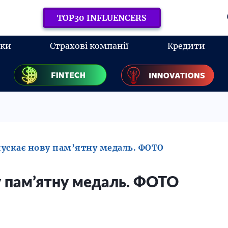
TOP30 INFLUENCERS
нки
Страхові компанії
Кредити
ускає нову пам’ятну медаль. ФОТО
у пам’ятну медаль. ФОТО