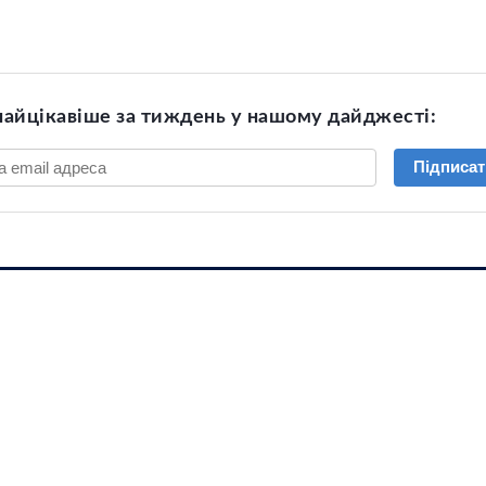
найцікавіше за тиждень у нашому дайджесті:
Підписат