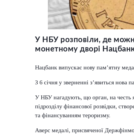
У НБУ розповіли, де можн
монетному дворі Нацбанк
Нацбанк випускає нову пам’ятну меда
З 6 січня у зверненні з’явиться нова
У НБУ нагадують, що орган, на честь
підрозділу фінансової розвідки, ство
та фінансуванням тероризму.
Аверс медалі, присвяченої Держфінмо