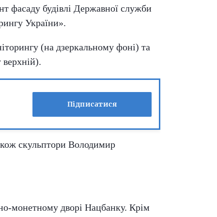
нт фасаду будівлі Державної служби
рингу України».
іторингу (на дзеркальному фоні) та
 верхній).
Підписатися
також скульптори Володимир
тно-монетному дворі Нацбанку. Крім