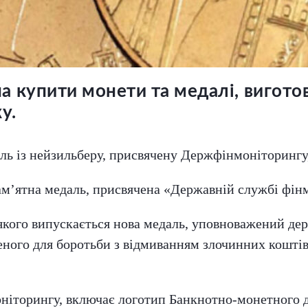
а купити монети та медалі, вигото
у.
ль із нейзильберу, присвячену Держфінмоніторингу
 пам’ятна медаль, присвячена «Державній службі фін
 якого випускається нова медаль, уповноважений д
реного для боротьби з відмиванням злочинних кошті
ніторингу, включає логотип Банкнотно-монетного 