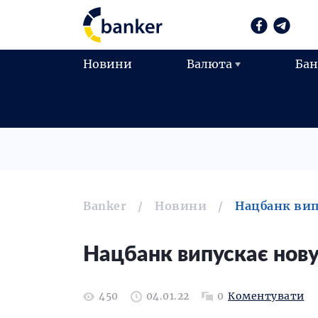
Новини
Валюта
Ба
Banker
Новини
Нацбанк вип
Нацбанк випускає нов
450
04.01.22
0
Коментувати