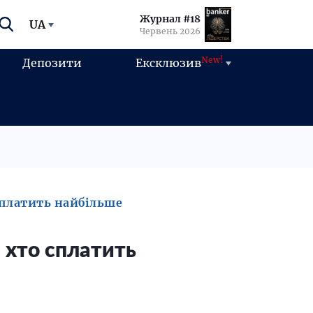
Журнал #18
UA
Червень 2026
New!
Депозити
Ексклюзив
сплатить найбільше
 хто сплатить