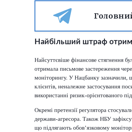
Головний
Найбільший штраф отри
Найсуттєвіше фінансове стягнення бу
отримала письмове застереження чере
моніторингу. У Нацбанку зазначили, щ
клієнтів, неналежне застосування пос
використанні ризик-орієнтованого під
Окремі претензії регулятора стосува
держави-агресора. Також НБУ зафіксу
що підлягають обов’язковому монітор