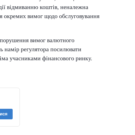
дії відмиванню коштів, неналежна
ння окремих вимог щодо обслуговування
а порушення вимог валютного
ть намір регулятора посилювати
іма учасниками фінансового ринку.
ися