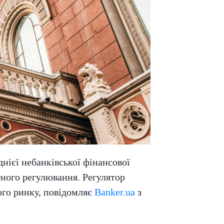
днієї небанківської фінансової
тного регулювання. Регулятор
ого ринку, повідомляє
Banker.ua
з