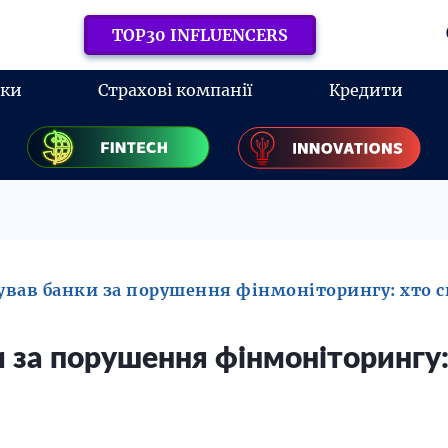
TOP30 INFLUENCERS
нки
Страхові компанії
Кредити
вав банки за порушення фінмоніторингу: хто 
за порушення фінмоніторингу: