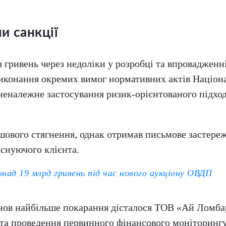
и санкції
гривень через недоліки у розробці та впровадженні
виконання окремих вимог нормативних актів Націон
 неналежне застосування ризик-орієнтованого підход
шового стягнення, однак отримав письмове застер
існуючого клієнта.
онад 19 млрд гривень під час нового аукціону ОВДП
нов найбільше покарання дісталося ТОВ «Ай Ломбар
та проведення первинного фінансового моніторингу.