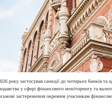
26 року застосував санкції до чотирьох банків та о
одавства у сфері фінансового моніторингу та валю
письмові застереження окремим учасникам фінансов