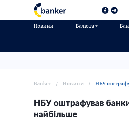
Новини
Валюта
Ба
Banker
Новини
НБУ оштрафу
НБУ оштрафував банки 
найбільше