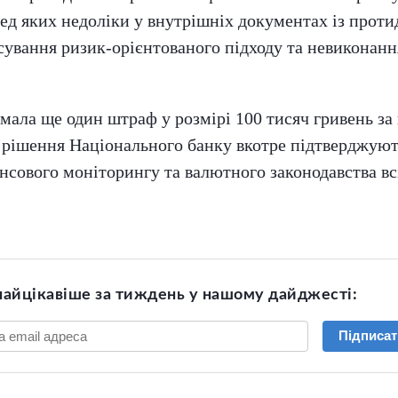
д яких недоліки у внутрішніх документах із проти
осування ризик-орієнтованого підходу та невикона
имала ще один штраф у розмірі 100 тисяч гривень з
і рішення Національного банку вкотре підтверджую
нсового моніторингу та валютного законодавства вс
найцікавіше за тиждень у нашому дайджесті:
Підписат