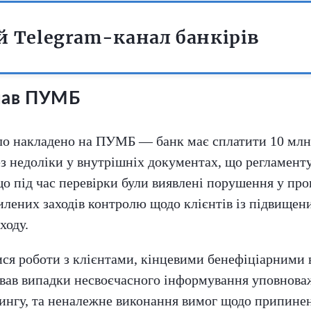
 Telegram-канал банкірів
мав ПУМБ
ло накладено на ПУМБ — банк має сплатити 10 млн 
з недоліки у внутрішніх документах, що регламент
о під час перевірки були виявлені порушення у про
илених заходів контролю щодо клієнтів із підвищени
ходу.
лися роботи з клієнтами, кінцевими бенефіціарними
вав випадки несвоєчасного інформування уповноваж
ингу, та неналежне виконання вимог щодо припиненн