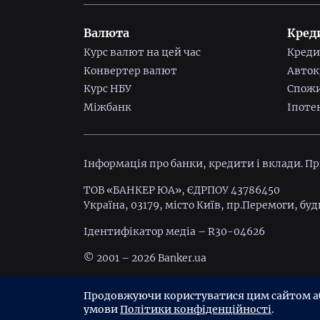
Валюта
Кред
Курс валют на цей час
Креди
Конвертер валют
Авток
Курс НБУ
Спожи
Міжбанк
Іпоте
Інформація про банки, кредити і вклади. П
ТОВ «БАНКЕР ЮА», ЄДРПОУ 43786450
Україна, 03179, місто Київ, пр.Перемоги, буд
Ідентифiкатор медiа – R30-04626
© 2001 – 2026 Banker.ua
Умови використання
Політика конфіденц
Продовжуючи користуватися цим сайтом або
умови
Політики конфіденційності
.