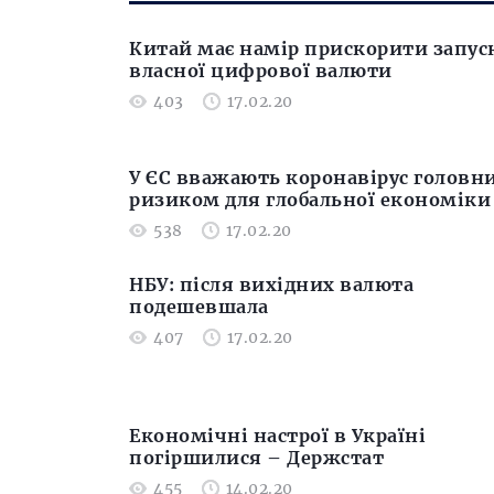
Китай має намір прискорити запус
власної цифрової валюти
403
17.02.20
У ЄС вважають коронавірус головн
ризиком для глобальної економіки
538
17.02.20
НБУ: після вихідних валюта
подешевшала
407
17.02.20
Економічні настрої в Україні
погіршилися – Держстат
455
14.02.20