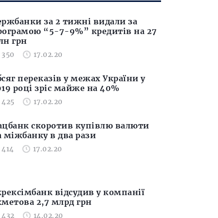
ержбанки за 2 тижні видали за
рограмою “5-7-9%” кредитів на 27
лн грн
350
17.02.20
бсяг переказів у межах України у
019 році зріс майже на 40%
425
17.02.20
ацбанк скоротив купівлю валюти
а міжбанку в два рази
414
17.02.20
крексімбанк відсудив у компанії
хметова 2,7 млрд грн
432
14.02.20