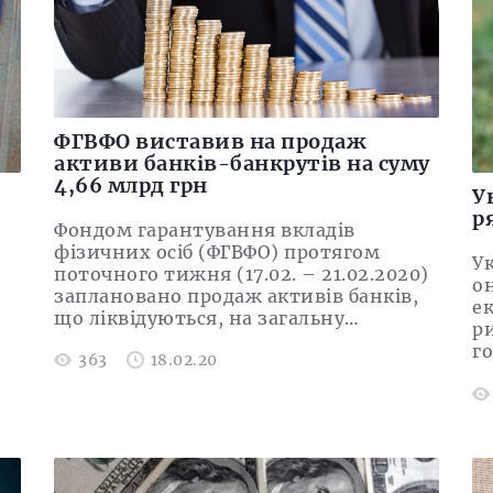
ФГВФО виставив на продаж
активи банків-банкрутів на суму
4,66 млрд грн
У
р
Фондом гарантування вкладів
фізичних осіб (ФГВФО) протягом
Ук
поточного тижня (17.02. – 21.02.2020)
о
заплановано продаж активів банків,
е
що ліквідуються, на загальну…
ри
го
363
18.02.20