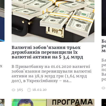
Б
р
Валютні зобов’язання трьох
м
держбанків перевищили їх
валютні активи на $ 3,4 млрд
Б
р
х
В Приватбанку на 01.01.2020 валютні
п
зобов`язання перевищували валютні
В
активи на 38,9 млрд грн (1,64 млрд
р
дол), в Укрексімбанку – на…
365
18.02.20