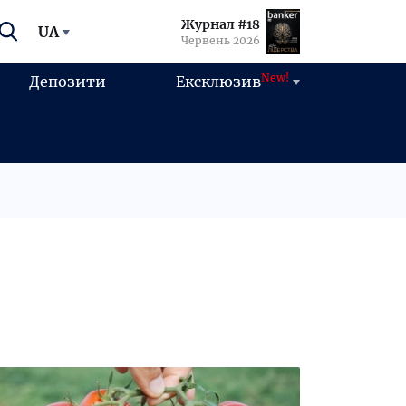
Журнал #18
UA
Червень 2026
New!
Депозити
Ексклюзив