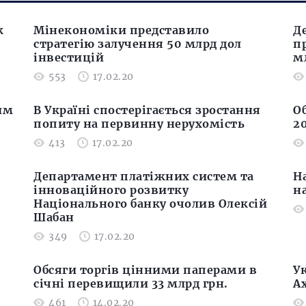
к
Мінекономіки представило
Д
стратегію залучення 50 млрд дол
п
інвестицій
м
553
17.02.20
им
В Україні спостерігається зростання
О
попиту на первинну нерухомість
2
413
17.02.20
Департамент платіжних систем та
Н
інноваційного розвитку
н
Національного банку очолив Олексій
Шабан
349
17.02.20
Обсяги торгів цінними паперами в
У
січні перевищили 33 млрд грн.
А
461
14.02.20