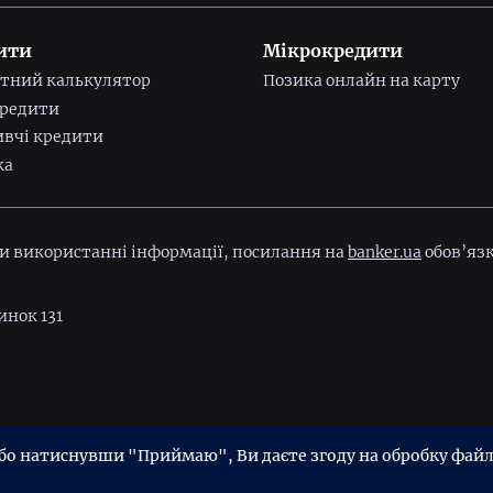
ити
Мікрокредити
тний калькулятор
Позика онлайн на карту
редити
вчі кредити
ка
ри використанні інформації, посилання на
banker.ua
обов’язк
инок 131
ійності
Угода користувача
 натиснувши "Приймаю", Ви даєте згоду на обробку файлі