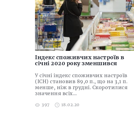
Індекс споживчих настроїв в
січні 2020 року зменшився
У січні індекс споживчих настроїв
(ІСН) становив 89,0 п., що на 3,1 п.
менше, ніж в грудні. Скоротилися
значення всіх…
397
18.02.20