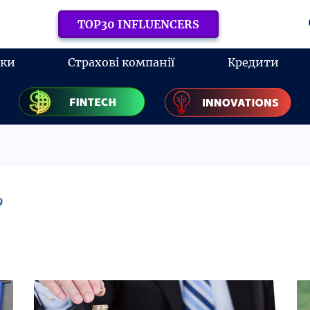
TOP30 INFLUENCERS
нки
Страхові компанії
Кредити
9