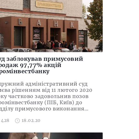
уд заблокував примусовий
родаж 97,77% акцій
ромінвестбанку
кружний адміністративний суд
иєва рішенням від 11 лютого 2020
оку частково задовольнив позов
омінвестбанку (ПІБ, Київ) до
ідділу примусового виконання…
428
18.02.20