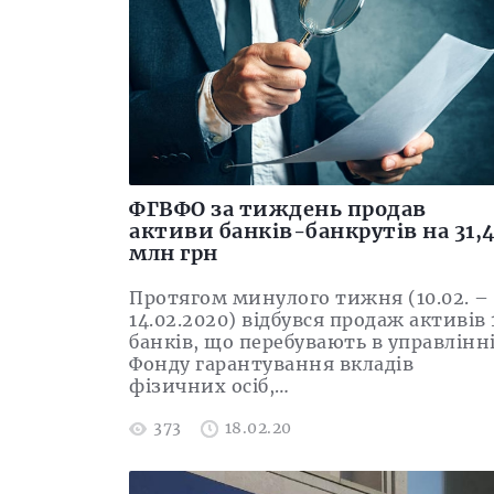
ФГВФО за тиждень продав
активи банків-банкрутів на 31,
млн грн
Протягом минулого тижня (10.02. –
14.02.2020) відбувся продаж активів 
банків, що перебувають в управлінн
Фонду гарантування вкладів
фізичних осіб,…
373
18.02.20