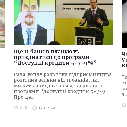
Ще 11 банків планують
Ч
приєднатися до програми
У
“Доступні кредити 5-7-9%”
В
Рада Фонду розвитку підприємництва
Ча
розгляне заявки від 11 банків, які
20
можуть приєднатися до державної
мл
програми “Доступні кредити 5-7-9”.
з
Про це…
418
17.02.20