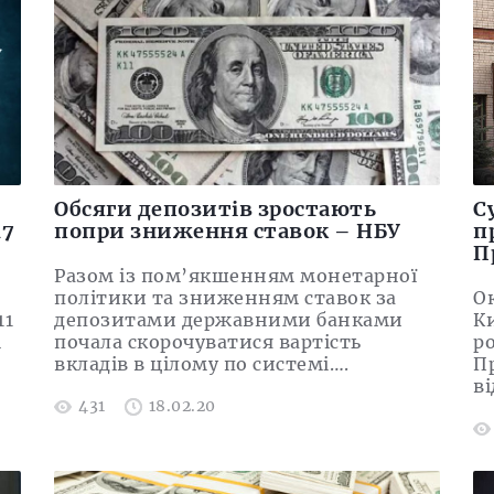
Обсяги депозитів зростають
С
47
попри зниження ставок – НБУ
п
П
Разом із пом’якшенням монетарної
політики та зниженням ставок за
О
11
депозитами державними банками
К
і
почала скорочуватися вартість
р
вкладів в цілому по системі….
Пр
в
431
18.02.20