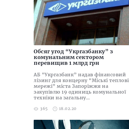
Обсяг угод “Укргазбанку” з
комунальним сектором
перевищив 1 млрд грн
АБ “Укргазбанк” надав фінансовий
лізинг для концерну “Міські теплові
мережі” міста Запоріжжя на
закупівлю 19 одиниць комунальної
техніки на загальну…
365
18.02.20