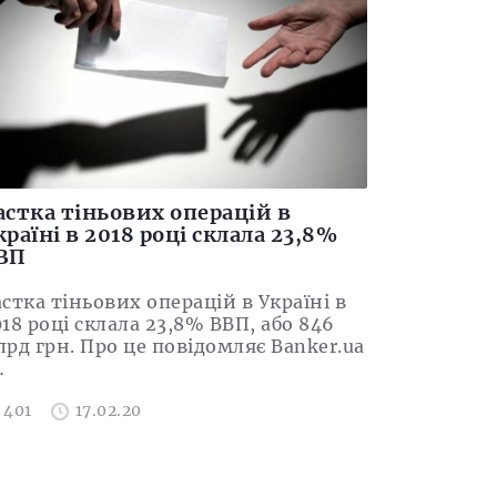
астка тіньових операцій в
країні в 2018 році склала 23,8%
ВП
стка тіньових операцій в Україні в
18 році склала 23,8% ВВП, або 846
рд грн. Про це повідомляє Banker.ua
…
401
17.02.20