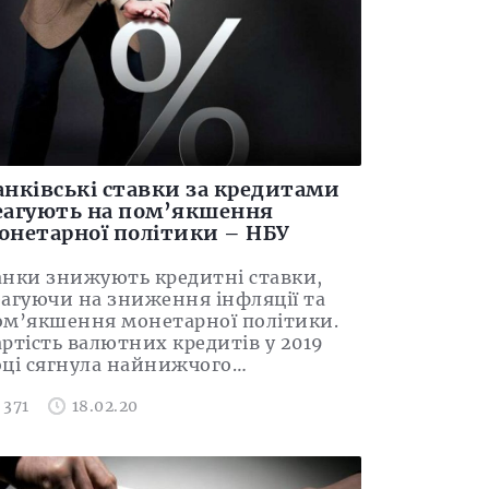
анківські ставки за кредитами
еагують на пом’якшення
онетарної політики – НБУ
анки знижують кредитні ставки,
еагуючи на зниження інфляції та
ом’якшення монетарної політики.
артість валютних кредитів у 2019
оці сягнула найнижчого…
371
18.02.20