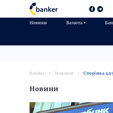
Новини
Валюта
Ба
Banker
Новини
Сторінка 49
Новини