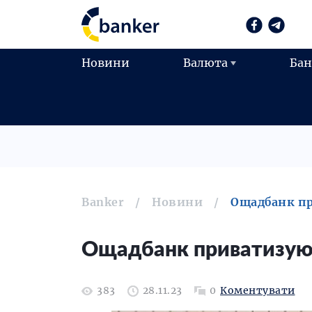
Новини
Валюта
Ба
Banker
Новини
Ощадбанк пр
Ощадбанк приватизують
383
28.11.23
0
Коментувати