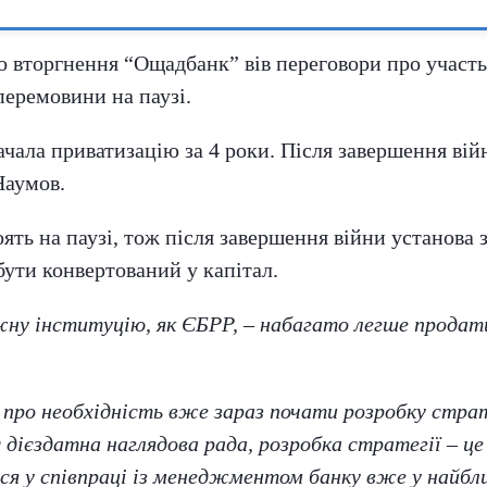
о вторгнення “Ощадбанк” вів переговори про участь
 перемовини на паузі.
ачала приватизацію за 4 роки. Після завершення ві
Наумов.
ять на паузі, тож після завершення війни установа 
ути конвертований у капітал.
жну інституцію, як ЄБРР, – набагато легше продат
ро необхідність вже зараз почати розробку страт
 дієздатна наглядова рада, розробка стратегії – це
ся у співпраці із менеджментом банку вже у найбл