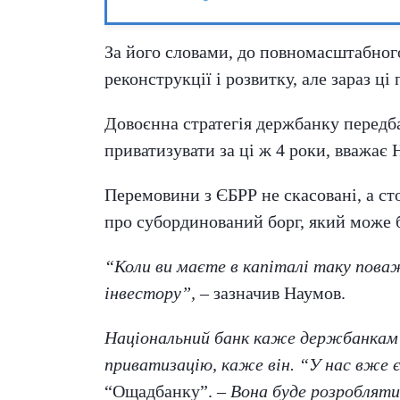
За його словами, до повномасштабног
реконструкції і розвитку, але зараз ці
Довоєнна стратегія держбанку передб
приватизувати за ці ж 4 роки, вважає 
Перемовини з ЄБРР не скасовані, а сто
про субординований борг, який може б
“Коли ви маєте в капіталі таку пова
інвестору”,
– зазначив Наумов.
Національний банк каже держбанкам п
приватизацію, каже він. “У нас вже є
“Ощадбанку”. –
Вона буде розробляти