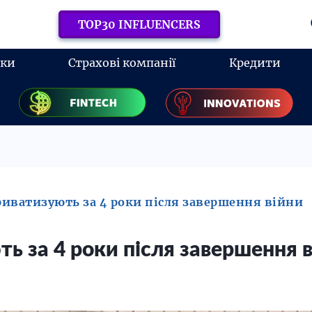
TOP30 INFLUENCERS
нки
Страхові компанії
Кредити
иватизують за 4 роки після завершення війни
 за 4 роки після завершення в