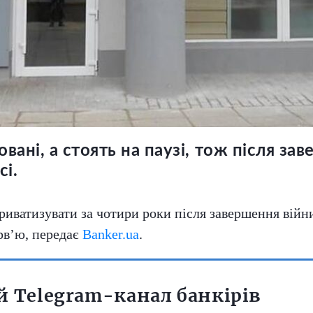
ані, а стоять на паузі, тож після за
сі.
ватизувати за чотири роки після завершення війни 
рв’ю, передає
Banker.ua
.
 Telegram-канал банкірів