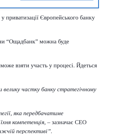
 у приватизації Європейського банку
йни “Ощадбанк” можна буде
зможе взяти участь у процесі. Йдеться
и велику частку банку стратегічному
егії, яка передбачатиме
 їхня компетенція,
– зазначає СЕО
ижчій перспективі”.