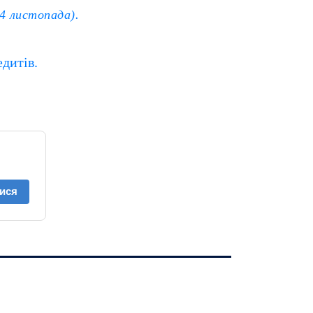
4 листопада).
дитів.
ися