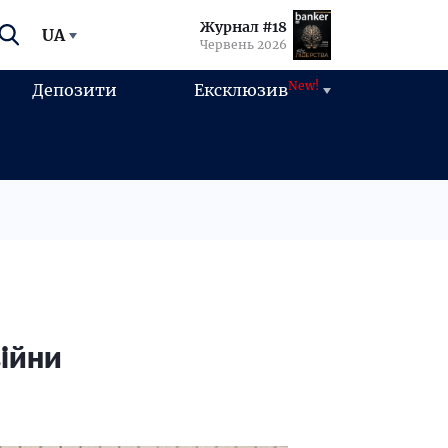
Журнал #18
UA
Червень 2026
New!
Депозити
Ексклюзив
ійни