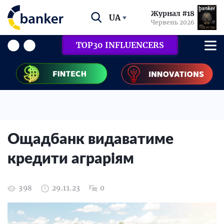
Журнал #18
UA
Червень 2026
TOP30 INFLUENCERS
Ощадбанк видаватиме
кредити аграріям
398
29.11.23
0