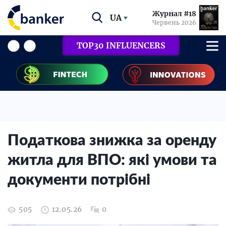
Журнал #18
UA
Червень 2026
TOP30 INFLUENCERS
Податкова знижка за оренду
житла для ВПО: які умови та
документи потрібні
505
12.05.26
0