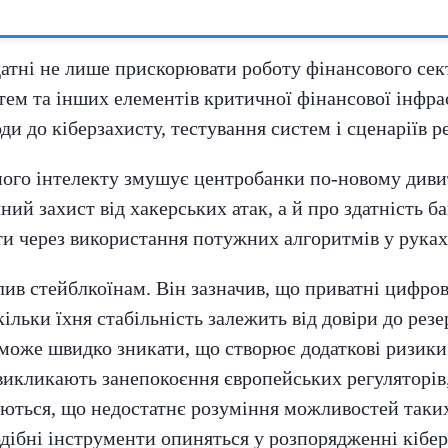
датні не лише прискорювати роботу фінансового сект
стем та інших елементів критичної фінансової інфр
и до кіберзахисту, тестування систем і сценаріїв р
ного інтелекту змушує центробанки по-новому диви
ний захист від хакерських атак, а й про здатність 
ти через використання потужних алгоритмів у руках
ив стейблкоїнам. Він зазначив, що приватні цифров
ьки їхня стабільність залежить від довіри до резер
 може швидко зникати, що створює додаткові ризики 
 викликають занепокоєння європейських регуляторів
юються, що недостатнє розуміння можливостей таки
дібні інструменти опиняться у розпорядженні кібер