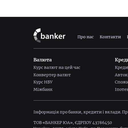
Про нас
Контакти
Валюта
Кред
Курс валют на цей час
Креди
Конвертер валют
Авток
Курс НБУ
Спожи
Міжбанк
Іпоте
Інформація про банки, кредити і вклади. П
ТОВ «БАНКЕР ЮА», ЄДРПОУ 43786450