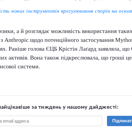
ість нових інструментів врегулювання спорів на осно
ики, а й розглядає можливість використання таких 
 з Anthropic щодо потенційного застосування Mytho
іях. Раніше голова ЄЦБ Крістін Лаґард заявляла, що 
них активів. Вона також підкреслювала, що гроші ц
нсової системи.
найцікавіше за тиждень у нашому дайджесті:
Підписат