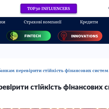
TOP30 INFLUENCERS
нки
Страхові компанії
Кредити
банкам перевірити стійкість фінансових систем 
евірити стійкість фінансових с