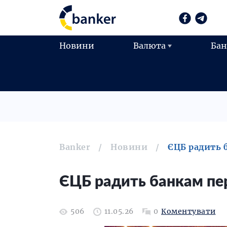
Новини
Валюта
Ба
Banker
Новини
ЄЦБ радить 
ЄЦБ радить банкам пер
506
11.05.26
0
Коментувати