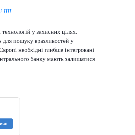
ві ШІ
технологій у захисних цілях.
s для пошуку вразливостей у
Європі необхідні глибше інтегровані
ентрального банку мають залишатися
ися