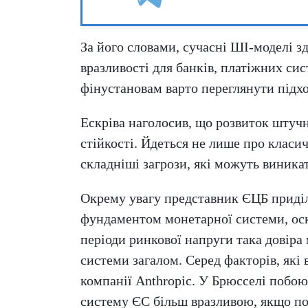
За його словами, сучасні ШІ-моделі з
вразливості для банків, платіжних си
фінустановам варто переглянути підход
Ескріва наголосив, що розвиток штуч
стійкості. Йдеться не лише про класич
складніші загрози, які можуть виника
Окрему увагу представник ЄЦБ приділ
фундаментом монетарної системи, оскіл
періоди ринкової напруги така довіра
системи загалом. Серед факторів, які
компанії Anthropic. У Брюсселі побо
систему ЄС більш вразливою, якщо по