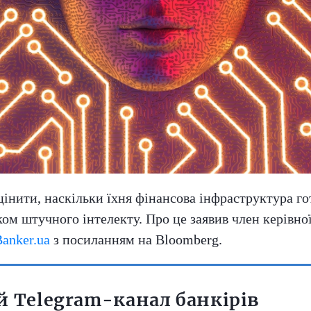
нити, наскільки їхня фінансова інфраструктура гот
тком штучного інтелекту. Про це заявив член керівн
anker.ua
з посиланням на Bloomberg.
 Telegram-канал банкірів