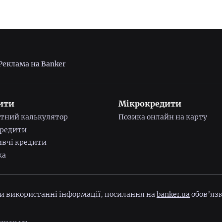
Реклама на Banker
ити
Мікрокредити
тний калькулятор
Позика онлайн на карту
редити
вчі кредити
ка
ри використанні інформації, посилання на
banker.ua
обов’язк