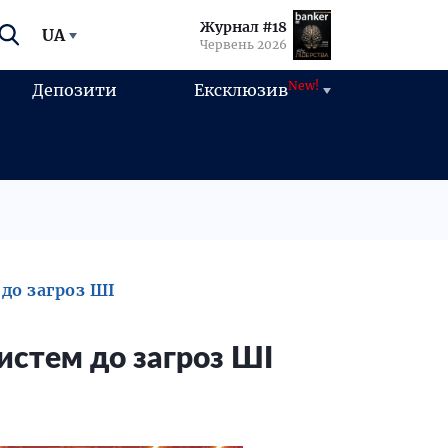
Журнал #18
UA
Червень 2026
New!
Депозити
Ексклюзив
до загроз ШІ
истем до загроз ШІ