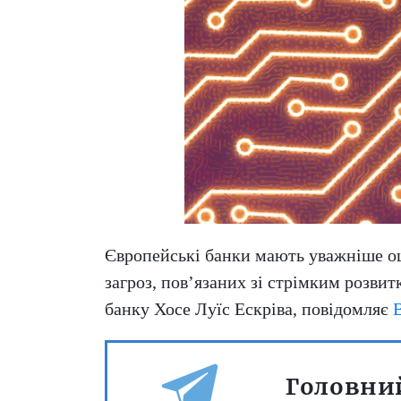
Європейські банки мають уважніше оці
загроз, пов’язаних зі стрімким розви
банку Хосе Луїс Ескріва, повідомляє
B
Головний