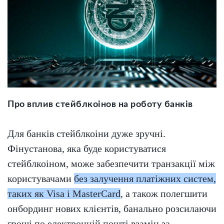
Про вплив стейблкоінов на роботу банків
Для банків стейблкоіни дуже зручні.
Фінустанова, яка буде користуватися
стейблкоіном, може забезпечити транзакції між
користувачами
без залучення платіжних систем,
таких як Visa і MasterCard
, а також полегшити
онбординг нових клієнтів, банально розсилаючи
гроші по електронній пошті взамін за