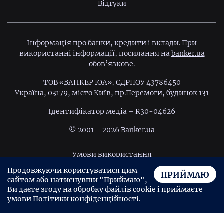
Відгуки
Інформація про банки, кредити і вклади. При
використанні інформації, посилання на
banker.ua
обов’язкове.
ТОВ «БАНКЕР ЮА», ЄДРПОУ 43786450
Україна, 03179, місто Київ, пр.Перемоги, будинок 131
Ідентифiкатор медiа – R30-04626
© 2001 – 2026 Banker.ua
Умови використання
Продовжуючи користуватися цим
Політика конфіденційності
ПРИЙМАЮ
сайтом або натиснувши "Приймаю",
Угода користувача
Ви даєте згоду на обробку файлів cookie і приймаєте
умови
Політики конфіденційності
.