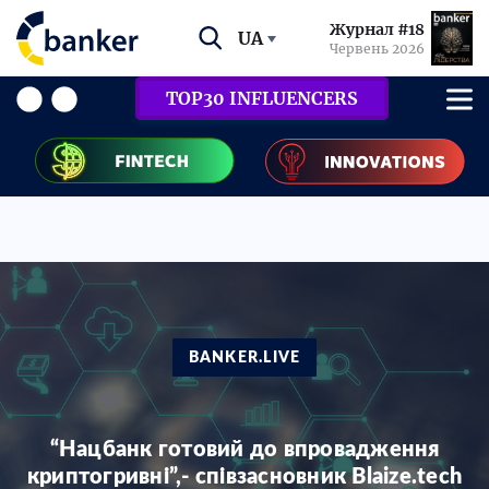
Журнал #18
UA
Червень 2026
TOP30 INFLUENCERS
BANKER.LIVE
“Нацбанк готовий до впровадження
криптогривні”,- співзасновник Blaize.tech