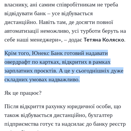
власнику, ані самим співробітникам не треба
відвідувати банк – усе відбувається
дистанційно. Навіть там, де досягти повної
автоматизації неможливо, усі турботи беруть на
себе наші менеджери», – додає
.
Тетяна Коляско
Крім того, Юнекс Банк готовий надавати
овердрафт по картках, відкритих в рамках
зарплатних проєктів. А це у сьогоднішніх дуже
складних умовах надважливо.
Як це працює?
Після відкриття рахунку юридичної особи, що
також відбувається дистанційно, бухгалтер
підприємства готує та надсилає до банку реєстр