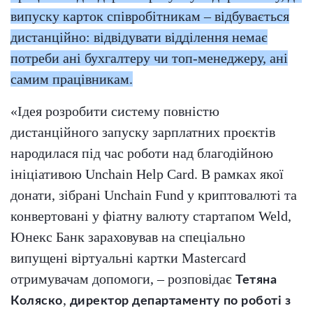
випуску карток співробітникам – відбувається
дистанційно: відвідувати відділення немає
потреби ані бухгалтеру чи топ-менеджеру, ані
самим працівникам.
«Ідея розробити систему повністю
дистанційного запуску зарплатних проєктів
народилася під час роботи над благодійною
ініціативою Unchain Help Card. В рамках якої
донати, зібрані Unchain Fund у криптовалюті та
конвертовані у фіатну валюту стартапом Weld,
Юнекс Банк зараховував на спеціально
випущені віртуальні картки Mastercard
отримувачам допомоги, – розповідає
Тетяна
,
Коляско
директор департаменту по роботі з