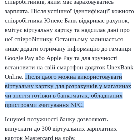
співробітників, яким має зараховуватись
зарплата. Після успішної ідентифікації кожного
співробітника Юнекс Банк відкриває рахунок,
емітує віртуальну картку та надсилає дані про
неї співробітнику. Останньому залишається
лише додати отриману інформацію до гаманця
Google Pay або Apple Pay та для зручності
встановити на свій смартфон додаток UnexBank
Online.
Після цього можна використовувати
віртуальну картку для розрахунків у магазинах
чи зняття готівки в банкоматах, обладнаних
пристроями зчитування NFC.
Існуючі потужності банку дозволяють
випускати до 300 віртуальних зарплатних
карток Masterсard на добу.