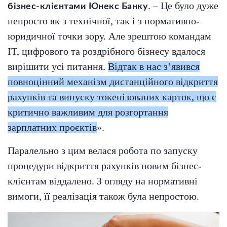
. – Це було дуже
бізнес-клієнтами Юнекс Банку
непросто як з технічної, так і з нормативно-
юридичної точки зору. Але зрештою командам
IT, цифрового та роздрібного бізнесу вдалося
вирішити усі питання.
Відтак в нас з’явився
повноцінний механізм дистанційного відкриття
рахунків та випуску токенізованих карток, що є
критично важливим для розгортання
зарплатних проєктів
».
Паралельно з цим велася робота по запуску
процедури відкриття рахунків новим бізнес-
клієнтам віддалено. З огляду на нормативні
вимоги, її реалізація також була непростою.