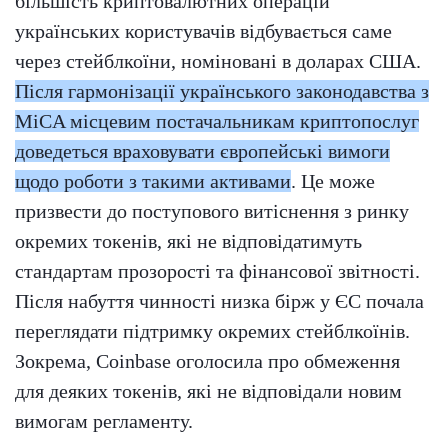
більшість криптовалютних операцій
українських користувачів відбувається саме
через стейблкоїни, номіновані в доларах США.
Після гармонізації українського законодавства з
MiCA місцевим постачальникам криптопослуг
доведеться враховувати європейські вимоги
щодо роботи з такими активами
. Це може
призвести до поступового витіснення з ринку
окремих токенів, які не відповідатимуть
стандартам прозорості та фінансової звітності.
Після набуття чинності низка бірж у ЄС почала
переглядати підтримку окремих стейблкоїнів.
Зокрема, Coinbase оголосила про обмеження
для деяких токенів, які не відповідали новим
вимогам регламенту.