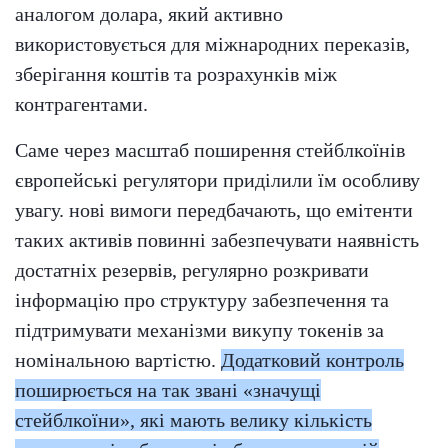
аналогом долара, який активно
використовується для міжнародних переказів,
зберігання коштів та розрахунків між
контрагентами.
Саме через масштаб поширення стейблкоїнів
європейські регулятори приділили їм особливу
увагу. нові вимоги передбачають, що емітенти
таких активів повинні забезпечувати наявність
достатніх резервів, регулярно розкривати
інформацію про структуру забезпечення та
підтримувати механізми викупу токенів за
номінальною вартістю.
Додатковий контроль
поширюється на так звані «значущі
стейблкоїни», які мають велику кількість