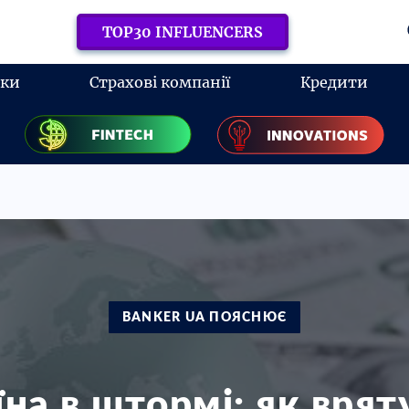
TOP30 INFLUENCERS
нки
Страхові компанії
Кредити
BANKER UA ПОЯСНЮЄ
їна в штормі: як врят