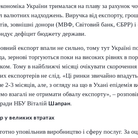
економіка України трималася на плаву за рахунок ч
 валютних надходжень. Виручка від експорту, грош
тів, зовнішні донори (МВФ, Світовий банк, ЄБРР) і
ондує дефіцит бюджету держави.
овний експорт впали не сильно, тому тут Україні п
да, зернові торгуються поки на високих рівнях в пор
ом. Тому в найближчі місяці очікувати скорочення
их експортерів не слід. «Ці ринки звичайно впадут
 2-3 місяців, але, з огляду на що в Ухані епідемія 
о взагалі не отримати обвалу експорту», – розпові
 ради НБУ Віталій
.
Шапран
р у великих втратах
тотно уповільнив виробництво і сферу послуг. За о