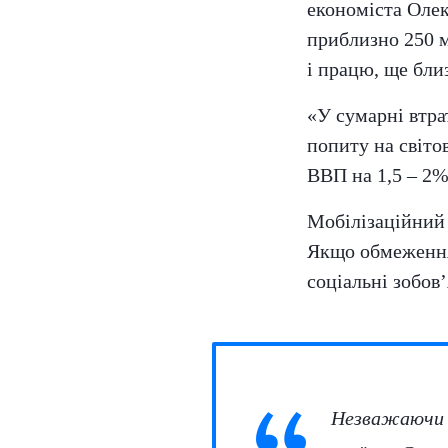
економіста Оле
приблизно 250 м
і працю, ще бли
«У сумарні втра
попиту на світо
ВВП на 1,5 – 2%
Мобілізаційний
Якщо обмеження 
соціальні зобов
Незважаючи н