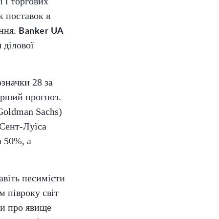
і і торгових
 поставок в
іння.
Banker UA
 ділової
означки 28 за
гірший прогноз.
Goldman Sachs)
 Сент-Луїса
 50%, а
авіть песимісти
м півроку світ
ти про явище