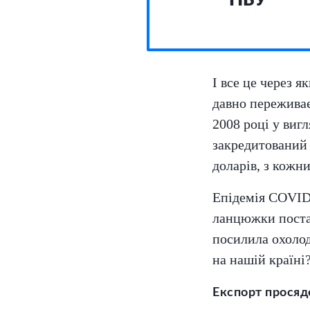
НБУ
І все це через я
давно переживає
2008 році у вигл
закредитований 
доларів, з кожн
Епідемія COVID
ланцюжки постав
посилила охолод
на нашій країні
Експорт просяде