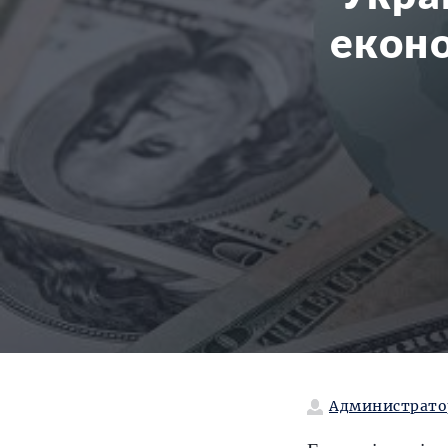
еконо
Администрато