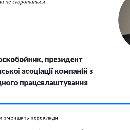
пи не скоротиться
оскобойник, президент
ської асоціації компаній з
ного працевлаштування
ти зменшать переклади