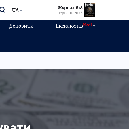
Журнал #18
UA
Червень 2026
New!
Депозити
Ексклюзив
увати