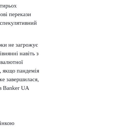
отирьох
ові перекази
 спекулятивний
оки не загрожує
івнянні навіть з
 валютної
ь, якщо пандемія
вже завершилася,
в Banker UA
цінкою