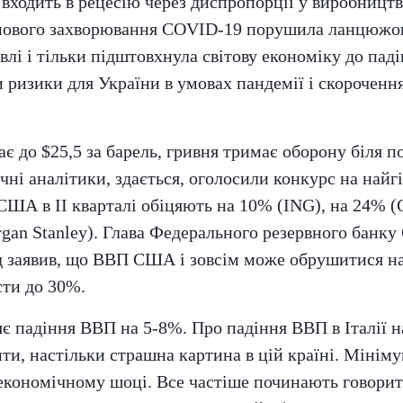
 входить в рецесію через диспропорції у виробництв
 нового захворювання COVID-19 порушила ланцюжок
івлі і тільки підштовхнула світову економіку до пад
 ризики для України в умовах пандемії і скорочення
ає до $25,5 за барель, гривня тримає оборону біля п
ічні аналітики, здається, оголосили конкурс на най
ША в II кварталі обіцяють на 10% (ING), на 24% (
gan Stanley). Глава Федерального резервного банку
 заявив, що ВВП США і зовсім може обрушитися на
сти до 30%.
є падіння ВВП на 5-8%. Про падіння ВВП в Італії н
ити, настільки страшна картина в цій країні. Мініму
економічному шоці. Все частіше починають говори