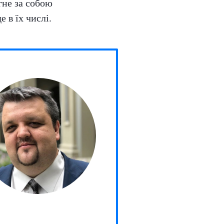
гне за собою
 в їх числі.