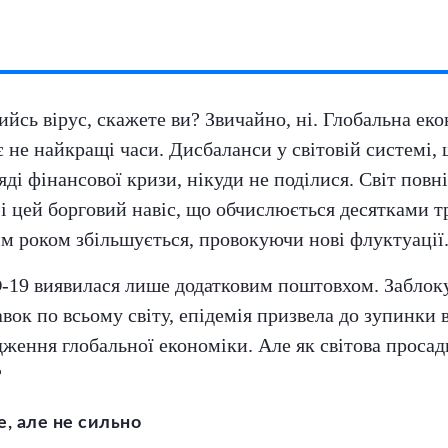
кийсь вірус, скажете ви? Звичайно, ні. Глобальна ек
 не найкращі часи. Дисбаланси у світовій системі,
яді фінансової кризи, нікуди не поділися. Світ повн
і цей борговий навіс, що обчислюється десятками т
им роком збільшується, провокуючи нові флуктуації
-19 виявилася лише додатковим поштовхом. Забло
ок по всьому світу, епідемія призвела до зупинки 
ження глобальної економіки. Але як світова просад
?
, але не сильно