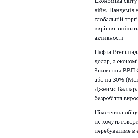
Економіка світу
війн. Пандемія
глобальній торг
вирішив оцінити
активності.
Нафта Brent пад
долар, а економ
Зниження ВВП С
або на 30% (Mor
Джеймс Баллард
безробіття виро
Німеччина обіця
не хочуть говор
перебуватиме в 