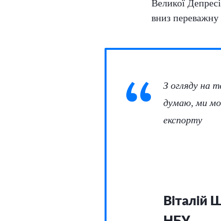
Великої Депресі
вниз переважну б
З огляду на т
думаю, ми мо
експорту
Віталій 