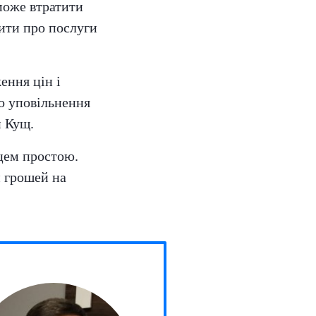
 може втратити
рити про послуги
ення цін і
о уповільнення
й Кущ.
цем простою.
и грошей на