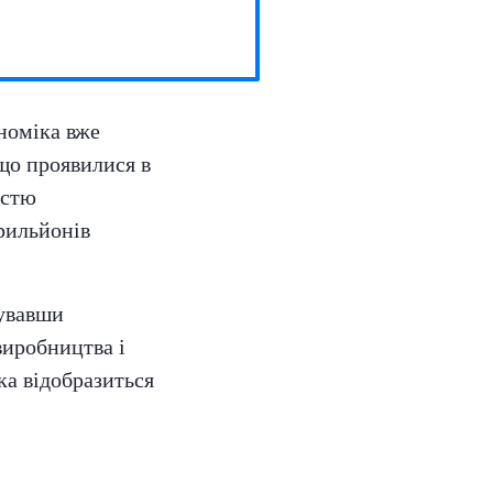
ономіка вже
 що проявилися в
істю
рильйонів
.
кувавши
виробництва і
ка відобразиться