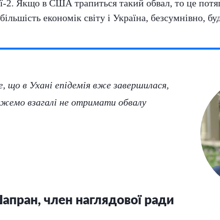
ї-2. Якщо в США трапиться такий обвал, то це потя
ільшість економік світу і Україна, безсумнівно, буде
е, що в Ухані епідемія вже завершилася,
жемо взагалі не отримати обвалу
Шапран, член наглядової ради