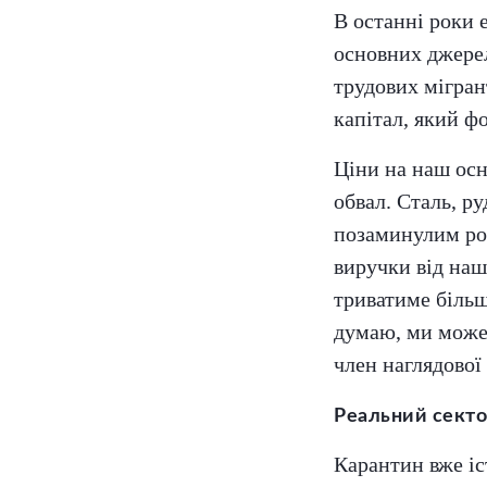
В останні роки 
основних джерел
трудових мігран
капітал, який ф
Ціни на наш осн
обвал. Сталь, ру
позаминулим рок
виручки від наш
триватиме більше
думаю, ми можем
член наглядової
Реальний секто
Карантин вже іс