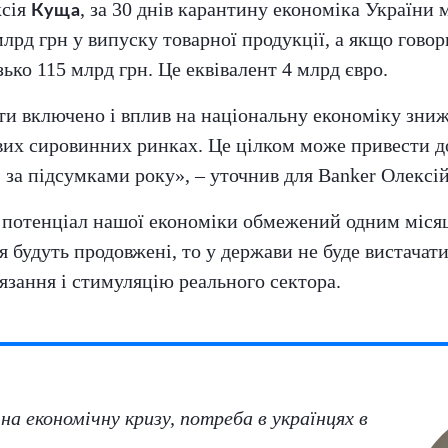
ксія
, за 30 днів карантину економіка України
Куща
лрд грн у випуску товарної продукції, а якщо гово
зько 115 млрд грн. Це еквівалент 4 млрд євро.
ти включено і вплив на національну економіку зниж
вих сировинних ринках. Це цілком може привести д
 за підсумками року», – уточнив для Banker Олексі
 потенціал нашої економіки обмежений одним міся
будуть продовжені, то у держави не буде вистачат
’язання і стимуляцію реального сектора.
а економічну кризу, потреба в українцях в