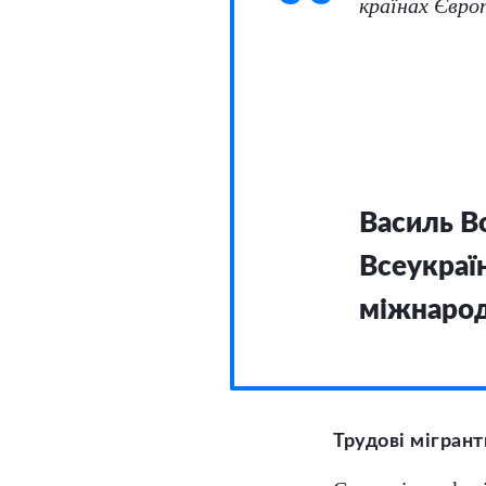
країнах Євро
Василь В
Всеукраїн
міжнарод
Трудові мігран