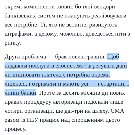
окремі компоненти ззовні, бо їхні вендори
банківських систем не планують реалізовувати
все потрібне. Ті, хто не встигне, ризикують
штрафами, а декому, можливо, доведеться піти з
ринку.
Друга проблема — брак нових гравців.
Щоб
надавати послуги в екосистемі (агрегувати дані
чи ініціювати платежі), потрібна окрема
ліцензія, і отримати її мають усі — і стартапи, і
чинні банки
. Проте за десять місяців дії нових
правил процедуру авторизації подолали лише
чотири організації, ще дві-три на шляху. ЄМА
разом із НБУ працює над спрощенням цього
процесу.