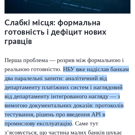
Слабкі місця: формальна
готовність і дефіцит нових
гравців
Перша проблема — розрив між формальною і
реальною готовністю.
НБУ вже надіслав банкам
два паралельні запити: аналітичний від
департаменту платіжних систем і наглядовий
від департаменту інтегрованого нагляду — з
вимогою документальних доказів: протоколів
тестування, рішень про введення API в
промислову експлуатацію
. Саме тут
зʼясовується, що частина малих банків шукає