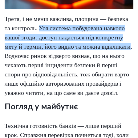
Третя, і не менш важлива, площина — безпека
та контроль.
Уся система побудована навколо
вашої згоди: доступ надається під конкретну
мету й термін, його видно та можна відкликати
.
Водночас ринок відверто визнає, що на нього
чекають перші інциденти безпеки й перші
спори про відповідальність, тож обирати варто
лише офіційно авторизованих провайдерів і
уважно читати, на що саме ви даєте дозвіл.
Погляд у майбутнє
Технічна готовність банків — лише перший
крок. Справжня перевірка почнеться тоді, коли