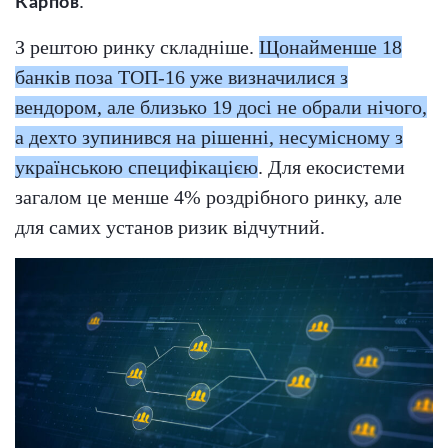
.
Карпов
З рештою ринку складніше.
Щонайменше 18
банків поза ТОП-16 уже визначилися з
вендором, але близько 19 досі не обрали нічого,
а дехто зупинився на рішенні, несумісному з
українською специфікацією
. Для екосистеми
загалом це менше 4% роздрібного ринку, але
для самих установ ризик відчутний.