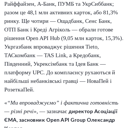
Райффайзен, А-Банк, ПУМБ та УкрСиббанк;
разом це 48,1 млн активних карток, або 81,3%
ринку. Ще чотири — Ощадбанк, Сенс Банк,
ОТП Банк і Креді Агріколь — обрали готове
рішення Open API Hub (9,05 млн карток, 15,3%).
Укргазбанк впроваджує рішення Tieto,
ТАСкомбанк — TAS Link, а Кредобанк,
Південний, Укрексімбанк та Ідея Банк —
платформу UPC. До комплаєнсу рухаються й
найбільші небанківські гравці — НоваПей і
РозеткаПей.
«
“Ми впроваджуємо” і фактична готовність
— різні речі
», — зазначає
директор Асоціації
ЄМА, засновник Open API Group Олександр