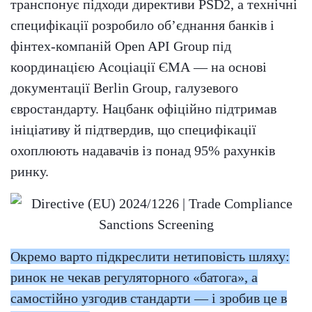
транспонує підходи директиви PSD2, а технічні
специфікації розробило обʼєднання банків і
фінтех-компаній Open API Group під
координацією Асоціації ЄМА — на основі
документації Berlin Group, галузевого
євростандарту. Нацбанк офіційно підтримав
ініціативу й підтвердив, що специфікації
охоплюють надавачів із понад 95% рахунків
ринку.
Окремо варто підкреслити нетиповість шляху:
ринок не чекав регуляторного «батога», а
самостійно узгодив стандарти — і зробив це в