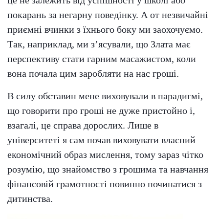
це не залежить від успішності у школі або
покарань за негарну поведінку. А от незвичайні
приємні вчинки з їхнього боку ми заохочуємо.
Так, наприклад, ми з’ясували, що Злата має
перспективу стати гарним масажистом, коли
вона почала цим заробляти на нас гроші.
В силу обставин мене виховували в парадигмі,
що говорити про гроші не дуже пристойно і,
взагалі, це справа дорослих. Лише в
університеті я сам почав виховувати власний
економічний образ мислення, тому зараз чітко
розумію, що знайомство з грошима та навчання
фінансовій грамотності повинно починатися з
дитинства.